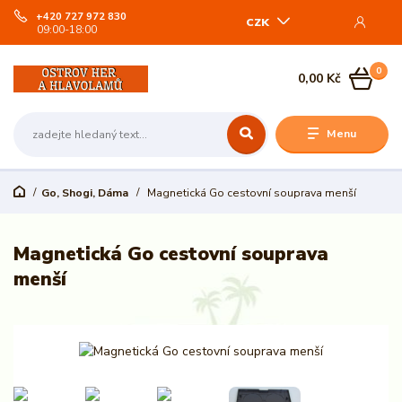
+420 727 972 830
CZK
09:00-18:00
0
0,00 Kč
Menu
Go, Shogi, Dáma
Magnetická Go cestovní souprava menší
Magnetická Go cestovní souprava
menší