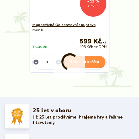
- 11 %
675 Kč
Magnetická Go cestovní souprava
menší
599 Kč
/
ks
Skladem
495 Kč
bez DPH
Přidat do košíku
25 let v oboru
Již 25 let prodáváme, hrajeme hry a řešíme
hlavolamy.