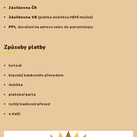
Zásilkovna ČR
Zásilkovna SR
(platba dobírkou NENÍ možná)
PPL
doručení na adresu nebo do parcelshopu
Způsoby platby
hotově
klasický bankovním převodem
dobírka
platební karta
rychlý bankovní převod
a další