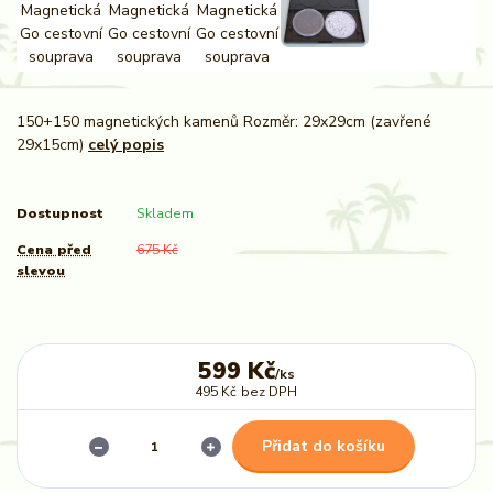
150+150 magnetických kamenů Rozměr: 29x29cm (zavřené
29x15cm)
celý popis
Dostupnost
Skladem
Cena před
675 Kč
slevou
599 Kč
/
ks
495 Kč
bez DPH
Přidat do košíku