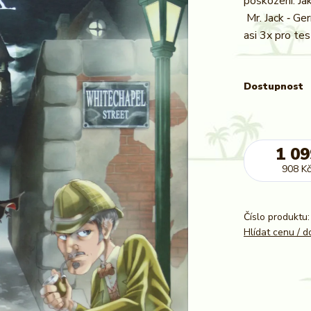
poškození. Ja
Mr. Jack ‐ Ge
asi 3x pro tes
Dostupnost
1 09
908 Kč
Číslo produktu:
Hlídat cenu / 