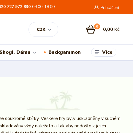
420 727 972 830
09:00-18:00
Přihlášení
0
0,00 Kč
CZK
Více
 Shogi, Dáma
Backgammon
ze soukromé sbírky. Veškeré hry byly uskladněny v suchém
 skladovány vždy naležato a tak aby nedošlo k jejich