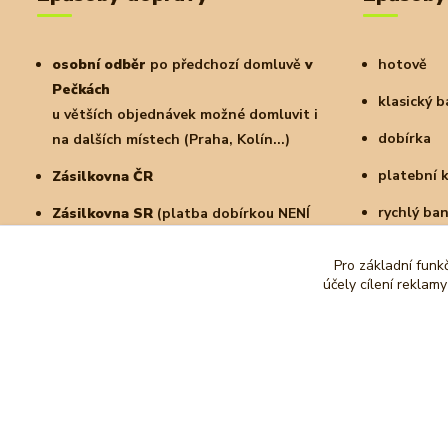
osobní odběr
po předchozí domluvě
v
hotově
Pečkách
klasický 
u větších objednávek možné domluvit i
dobírka
na dalších místech (Praha, Kolín...)
platební 
Zásilkovna ČR
rychlý ba
Zásilkovna SR
(platba dobírkou NENÍ
možná)
a další
Pro základní funk
PPL
doručení na adresu nebo do
účely cílení reklam
parcelshopu