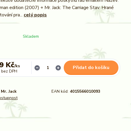
kékoliv dodatečné informace poskytnu rád emailem Název:
rman edition (2007) + Mr. Jack: The Carriage Stav: Hrané
tování pra...
celý popis
Skladem
9 Kč
/
ks
Přidat do košíku
bez DPH
Mr. Jack
EAN kód:
4015566010093
dostupnost