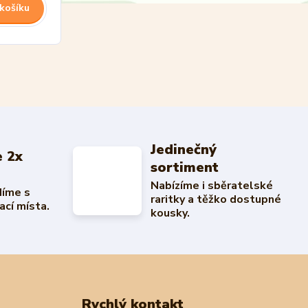
 košíku
Jedinečný
 2x
sortiment
Nabízíme i sběratelské
díme s
raritky a těžko dostupné
ací místa.
kousky.
Rychlý kontakt