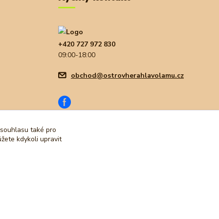
+420 727 972 830
09:00-18:00
obchod@ostrovherahlavolamu.cz
 souhlasu také pro
žete kdykoli upravit
Vytvořeno na
Eshop-rychle.cz