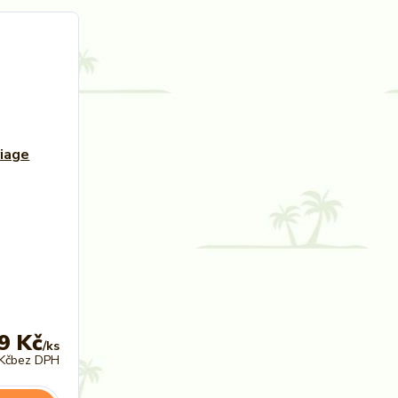
9 Kč
/
ks
Kč
bez DPH