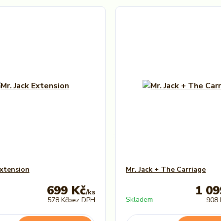
Extension
Mr. Jack + The Carriage
699 Kč
1 09
/
ks
Skladem
578 Kč
bez DPH
908 