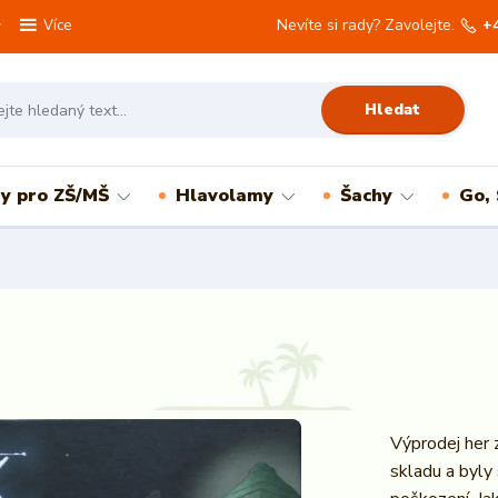
Nevíte si rady? Zavolejte.
+
Více
Hledat
ry pro ZŠ/MŠ
Hlavolamy
Šachy
Go,
Výprodej her 
skladu a byly