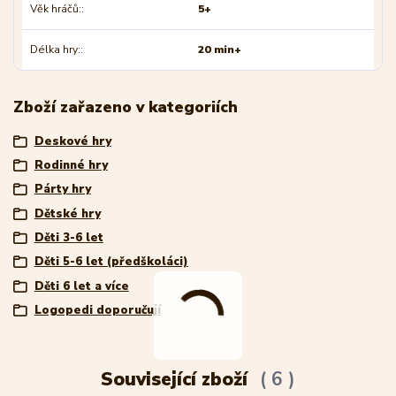
Věk hráčů:
5+
Délka hry:
20 min+
Zboží zařazeno v kategoriích
Deskové hry
Rodinné hry
Párty hry
Dětské hry
Děti 3-6 let
Děti 5-6 let (předškoláci)
Děti 6 let a více
Logopedi doporučují
Související zboží
6