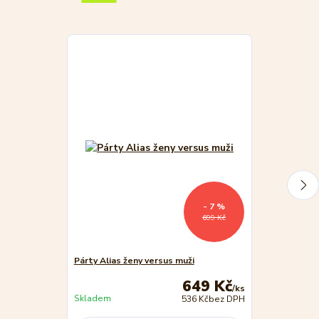
- 7 %
699 Kč
Párty Alias ženy versus muži
Párty Alias
649 Kč
/
ks
Skladem
536 Kč
bez DPH
Není skladem