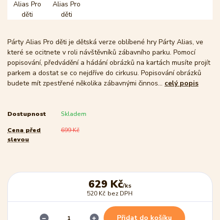
Párty Alias Pro děti je dětská verze oblíbené hry Párty Alias, ve
které se ocitnete v roli návštěvníků zábavního parku. Pomocí
popisování, předvádění a hádání obrázků na kartách musíte projít
parkem a dostat se co nejdříve do cirkusu. Popisování obrázků
budete mít zpestřené několika zábavnými činnos...
celý popis
Dostupnost
Skladem
Cena před
699 Kč
slevou
629 Kč
/
ks
520 Kč
bez DPH
Přidat do košíku