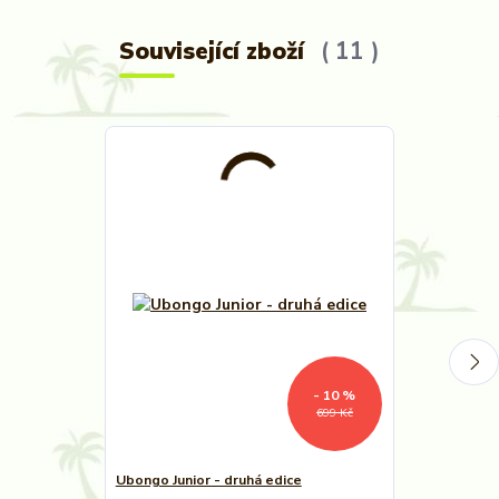
Související zboží
11
- 10 %
699 Kč
Ubongo Junior - druhá edice
Ubongo Junior