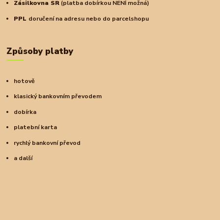
Zásilkovna SR
(platba dobírkou NENÍ možná)
PPL
doručení na adresu nebo do parcelshopu
Způsoby platby
hotově
klasický bankovním převodem
dobírka
platební karta
rychlý bankovní převod
a další