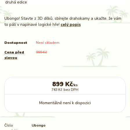
Ubongo! Stavte z 3D dílků, sbírejte drahokamy a ukažte, že vám
to pálí v napínavé logické hře!
celý popis
Dostupnost
Není skladem
Cena před
999 Kč
slevou
899 Kč
/
ks
743 Kč
bez DPH
Momentálně není k dispozici
Číslo
Ubongo