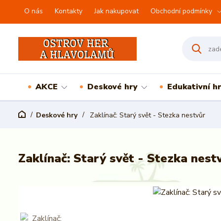
O nás
Kontakty
Jak nakupovat
Obchodní podmínky
AKCE
Deskové hry
Edukativní h
Deskové hry
Zaklínač: Starý svět - Stezka nestvůr
Zaklínač: Starý svět - Stezka nest