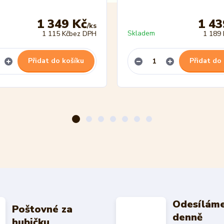
1 349 Kč
1 43
/
ks
Skladem
1 115 Kč
bez DPH
1 189 
Přidat do košíku
Přidat do
Odesíláme
Poštovné za
denně
hubičku