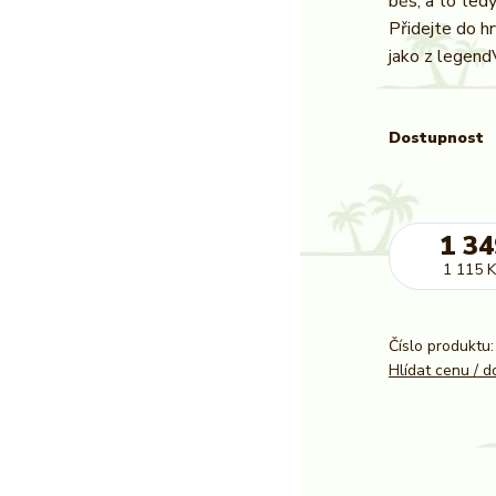
běs, a to tedy
Přidejte do hr
jako z legendV
Dostupnost
1 34
1 115 K
Číslo produktu:
Hlídat cenu / 