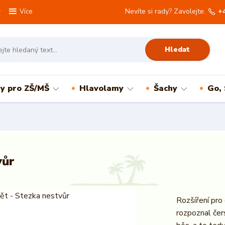
Nevíte si rady? Zavolejte.
+
Více
Hledat
ry pro ZŠ/MŠ
Hlavolamy
Šachy
Go,
vůr
Rozšíření pro 
rozpoznal čer