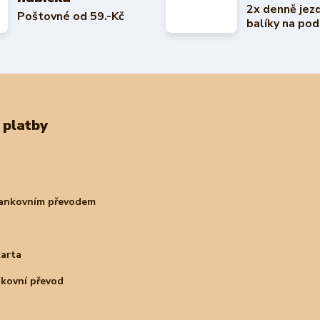
2x denně jez
Poštovné od 59.-Kč
balíky na pod
 platby
bankovním převodem
karta
nkovní převod