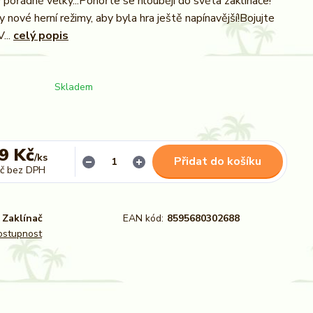
 pořádně velký...Ponořte se hlouběji do světa zaklínače!
y nové herní režimy, aby byla hra ještě napínavější!Bojujte
...
celý popis
Skladem
9 Kč
/
ks
Přidat do košíku
č
bez DPH
Zaklínač
EAN kód:
8595680302688
dostupnost