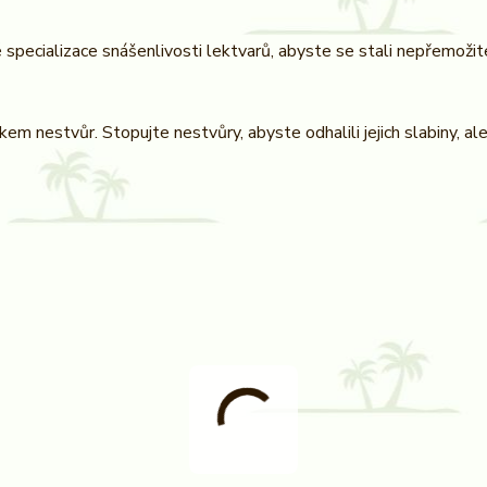
é specializace snášenlivosti lektvarů, abyste se stali nepřemožit
m nestvůr. Stopujte nestvůry, abyste odhalili jejich slabiny, al