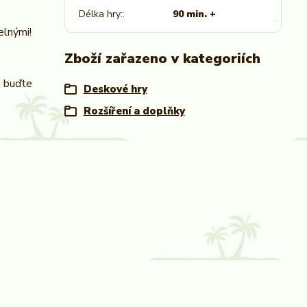
Délka hry:
90 min. +
elnými!
Zboží zařazeno v kategoriích
e buďte
Deskové hry
Rozšíření a doplňky