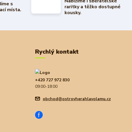
Nabízíme i sběratelské
díme s
raritky a těžko dostupné
ací místa.
kousky.
Rychlý kontakt
+420 727 972 830
09:00-18:00
obchod@ostrovherahlavolamu.cz