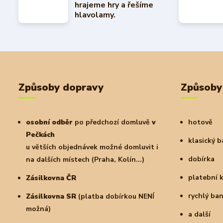
hrajeme hry a řešíme
hlavolamy.
Způsoby dopravy
Způsoby
osobní odběr
po předchozí domluvě
v
hotově
Pečkách
klasický 
u větších objednávek možné domluvit i
dobírka
na dalších místech (Praha, Kolín...)
platební 
Zásilkovna ČR
rychlý ba
Zásilkovna SR
(platba dobírkou NENÍ
možná)
a další