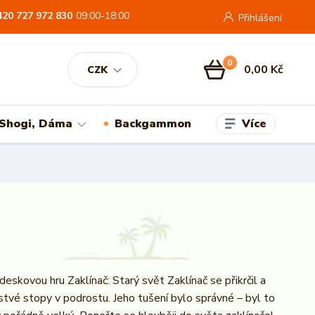
420 727 972 830
09:00-18:00
Přihlášení
0
0,00 Kč
CZK
Více
 Shogi, Dáma
Backgammon
deskovou hru Zaklínač: Starý svět Zaklínač se přikrčil a
stvé stopy v podrostu. Jeho tušení bylo správné – byl to