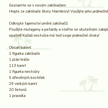
Seznamte se s novým zaklínačem
Hrajte za zaklínače školy Mantikory! Využijte jeho jedinečn
Odkryjte tajemství umění zaklínačů
Použijte mutageny a petardy a staňte se skutečným zabijáke
opatrní! Každá nestvůra má teď svoje jedinečné útoky!
Obsah balení:
1 figurka zaklínače
1 plán hráče
113 karet
1 figurka nestvůry
5 dřevěných kostiček
29 velkých karet
20 žetonů
1 pravidla