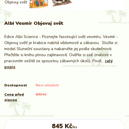
Albi Vesmír Objevuj svět
Edice Albi Science - Poznejte fascinující svět vesmíru. Vesmír -
Objevuj svět! je krabice nabitá vědomostí a zábavou. Složte si
model Sluneční soustavy a nabarvěte jej podle skutečnosti.
Přečtěte si knihu plnou zajímavostí. Ověřte si své znalosti v
pracovním sešitě se spoustou zábavných úkolů. Pově...
celý
popis
Dostupnost
Není skladem
Cena před
899 Kč
slevou
845 Kč
/
ks