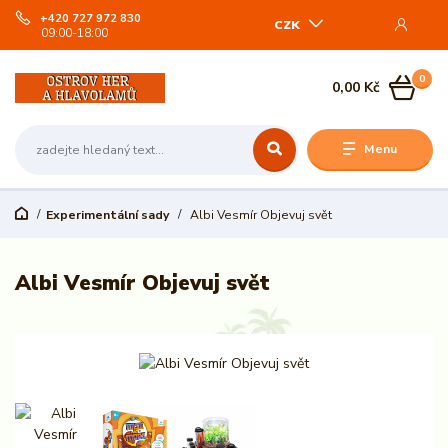
+420 727 972 830
CZK
09:00-18:00
0
0,00 Kč
Menu
Experimentální sady
Albi Vesmír Objevuj svět
Albi Vesmír Objevuj svět