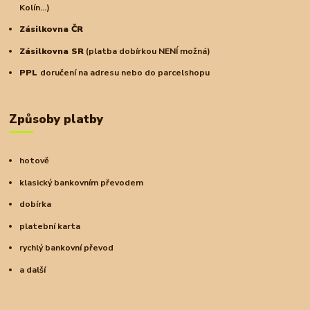
Kolín...)
Zásilkovna ČR
Zásilkovna SR
(platba dobírkou NENÍ možná)
PPL
doručení na adresu nebo do parcelshopu
Způsoby platby
hotově
klasický bankovním převodem
dobírka
platební karta
rychlý bankovní převod
a další