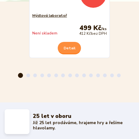
Mýdlová laboratoř
Moje první ex
499 Kč
/
ks
Není skladem
Není skladem
412 Kč
bez DPH
Detail
25 let v oboru
Již 25 let prodáváme, hrajeme hry a řešíme
hlavolamy.