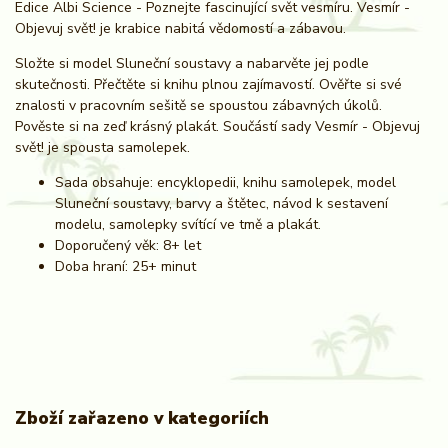
Edice Albi Science - Poznejte fascinující svět vesmíru. Vesmír -
Objevuj svět! je krabice nabitá vědomostí a zábavou.
Složte si model Sluneční soustavy a nabarvěte jej podle
skutečnosti. Přečtěte si knihu plnou zajímavostí. Ověřte si své
znalosti v pracovním sešitě se spoustou zábavných úkolů.
Pověste si na zeď krásný plakát. Součástí sady Vesmír - Objevuj
svět! je spousta samolepek.
Sada obsahuje: encyklopedii, knihu samolepek, model
Sluneční soustavy, barvy a štětec, návod k sestavení
modelu, samolepky svítící ve tmě a plakát.
Doporučený věk: 8+ let
Doba hraní: 25+ minut
Zboží zařazeno v kategoriích