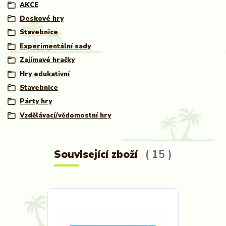
AKCE
Deskové hry
Stavebnice
Experimentální sady
Zajímavé hračky
Hry edukativní
Stavebnice
Párty hry
Vzdělávací/vědomostní hry
Související zboží
15