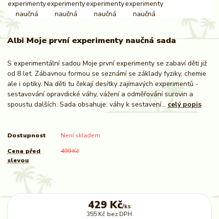
Albi Moje první experimenty naučná sada
S experimentální sadou Moje první experimenty se zabaví děti již
od 8 let. Zábavnou formou se seznámí se základy fyziky, chemie
ale i optiky. Na děti tu čekají desítky zajímavých experimentů -
sestavování opravdické váhy, vážení a odměřování surovin a
spoustu dalších. Sada obsahuje: váhy k sestavení...
celý popis
Dostupnost
Není skladem
Cena před
499 Kč
slevou
429 Kč
/
ks
355 Kč
bez DPH