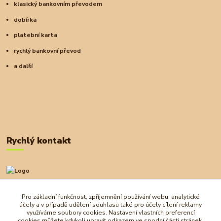
klasický bankovním převodem
dobírka
platební karta
rychlý bankovní převod
a další
Rychlý kontakt
+420 727 972 830
09:00-18:00
Pro základní funkčnost, zpříjemnění používání webu, analytické
účely a v případě udělení souhlasu také pro účely cílení reklamy
obchod@ostrovherahlavolamu.cz
využíváme soubory cookies. Nastavení vlastních preferencí
cookies můžete kdykoli upravit odkazem ve spodní části stránek.