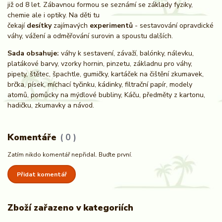
již od 8 let. Zábavnou formou se seznámí se základy fyziky,
chemie ale i optiky. Na děti tu
čekají
desítky
zajímavých
experimentů
- sestavování opravdické
váhy, vážení a odměřování surovin a spoustu dalších.
Sada obsahuje:
váhy k sestavení, závaží, balónky, nálevku,
platákové barvy, vzorky hornin, pinzetu, základnu pro váhy,
pipety, štětec, špachtle, gumičky, kartáček na čištění zkumavek,
brčka, písek, míchací tyčinku, kádinky, filtrační papír, modely
atomů, pomůcky na mýdlové bubliny, Káču, předměty z kartonu,
hadičku, zkumavky a návod.
Komentáře
0
Zatím nikdo komentář nepřidal. Buďte první.
Přidat komentář
Zboží zařazeno v kategoriích