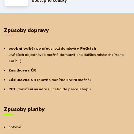
dostupné kousky.
Způsoby dopravy
osobní odběr
po předchozí domluvě
v Pečkách
u větších objednávek možné domluvit i na dalších místech (Praha,
Kolín...)
Zásilkovna ČR
Zásilkovna SR
(platba dobírkou NENÍ možná)
PPL
doručení na adresu nebo do parcelshopu
Způsoby platby
hotově