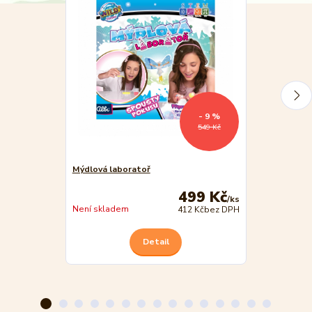
- 9 %
549 Kč
Mýdlová laboratoř
Moje první ex
499 Kč
/
ks
Není skladem
Není skladem
412 Kč
bez DPH
Detail