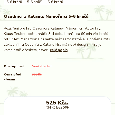
Osadníci z Katanu: Námořníci 5-6 hráčů
Rozšíření pro hru Osadníci z Katanu- Námořníci Autor hry:
Klaus Teuber počet hráčů: 3-4 doba hraní: cca 90 min věk hráčů:
od 12 let Poznámka: Hru nelze hrát samostatně a je potřeba mít i
základní hru Osadníci z Katanu Hra má nový design. Hra je
kompletně v českém jazyce.
celý popis
Dostupnost
Není skladem
Cena před
599 Kč
slevou
525 Kč
/
ks
434 Kč
bez DPH