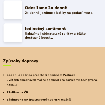
Odesíláme 2x denně
2x denně jezdíme s balíky na podací místa.
Jedinečný sortiment
Nabízíme i sběratelské raritky a těžko
dostupné kousky.
Způsoby dopravy
osobní odběr
po předchozí domluvě
v Pečkách
u větších objednávek možné domluvit i na dalších místech (Praha,
Kolín...)
Zásilkovna ČR
Zásilkovna SR
(platba dobírkou NENÍ možná)