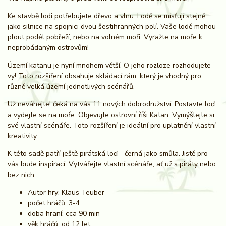
Ke stavbě lodi potřebujete dřevo a vlnu. Lodě se mísťují stejně
jako silnice na spojnici dvou šestihranných polí. Vaše lodě mohou
plout podél pobřeží, nebo na volném moři. Vyražte na moře k
neprobádaným ostrovům!
Území katanu je nyní mnohem větší. O jeho rozloze rozhodujete
vy! Toto rozšíření obsahuje skládací rám, který je vhodný pro
různě velká území jednotlivých scénářů.
Už neváhejte! čeká na vás 11 nových dobrodružství. Postavte loď
a vydejte se na moře. Objevujte ostrovní říši Katan. Vymýšlejte si
své vlastní scénáře. Toto rozšíření je ideální pro uplatnění vlastní
kreativity.
K této sadě patří ještě pirátská loď - černá jako smůla. Jistě pro
vás bude inspirací. Vytvářejte vlastní scénáře, ať už s piráty nebo
bez nich.
Autor hry: Klaus Teuber
počet hráčů: 3-4
doba hraní: cca 90 min
věk hráčů: od 12 let