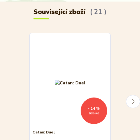
Související zboží
21
- 14 %
699 Kč
Catan: Duel
Catan - Úsvit 