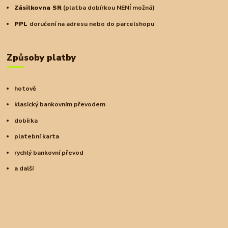
Zásilkovna SR
(platba dobírkou NENÍ možná)
PPL
doručení na adresu nebo do parcelshopu
Způsoby platby
hotově
klasický bankovním převodem
dobírka
platební karta
rychlý bankovní převod
a další