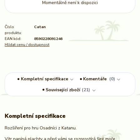
Momentálně není k dispozici
Číslo
Catan
produktu:
EAN kód:
8590228091246
Hlídat cenu / dostupnost
Kompletní specifikace
Komentáře
0
Související zboží
21
Kompletní specifikace
Rozšíření pro hru Osadníci z Katanu.
Vítr napíná plachty a před vámi se rozprostírá širé moře.