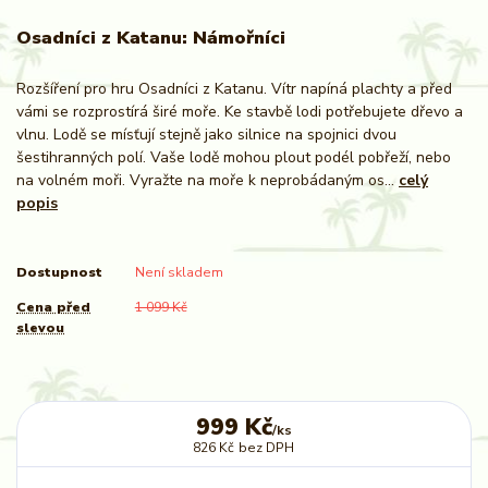
Osadníci z Katanu: Námořníci
Rozšíření pro hru Osadníci z Katanu. Vítr napíná plachty a před
vámi se rozprostírá širé moře. Ke stavbě lodi potřebujete dřevo a
vlnu. Lodě se mísťují stejně jako silnice na spojnici dvou
šestihranných polí. Vaše lodě mohou plout podél pobřeží, nebo
na volném moři. Vyražte na moře k neprobádaným os...
celý
popis
Dostupnost
Není skladem
Cena před
1 099 Kč
slevou
999 Kč
/
ks
826 Kč
bez DPH