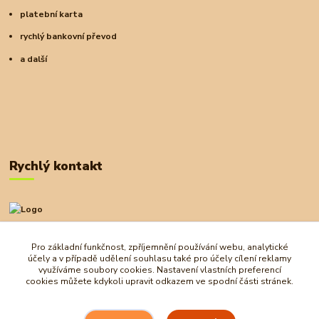
platební karta
rychlý bankovní převod
a další
Rychlý kontakt
+420 727 972 830
09:00-18:00
Pro základní funkčnost, zpříjemnění používání webu, analytické
účely a v případě udělení souhlasu také pro účely cílení reklamy
obchod@ostrovherahlavolamu.cz
využíváme soubory cookies. Nastavení vlastních preferencí
cookies můžete kdykoli upravit odkazem ve spodní části stránek.