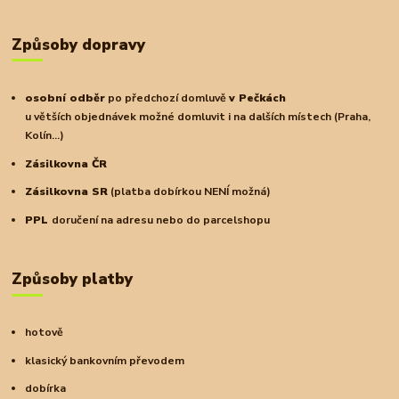
Způsoby dopravy
osobní odběr
po předchozí domluvě
v Pečkách
u větších objednávek možné domluvit i na dalších místech (Praha,
Kolín...)
Zásilkovna ČR
Zásilkovna SR
(platba dobírkou NENÍ možná)
PPL
doručení na adresu nebo do parcelshopu
Způsoby platby
hotově
klasický bankovním převodem
dobírka