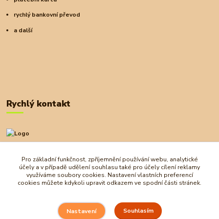
rychlý bankovní převod
a další
Rychlý kontakt
+420 727 972 830
09:00-18:00
Pro základní funkčnost, zpříjemnění používání webu, analytické
účely a v případě udělení souhlasu také pro účely cílení reklamy
obchod@ostrovherahlavolamu.cz
využíváme soubory cookies. Nastavení vlastních preferencí
cookies můžete kdykoli upravit odkazem ve spodní části stránek.
Souhlasím
Nastavení