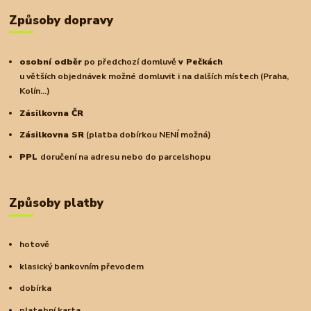
Způsoby dopravy
osobní odběr
po předchozí domluvě
v Pečkách
u větších objednávek možné domluvit i na dalších místech (Praha,
Kolín...)
Zásilkovna ČR
Zásilkovna SR
(platba dobírkou NENÍ možná)
PPL
doručení na adresu nebo do parcelshopu
Způsoby platby
hotově
klasický bankovním převodem
dobírka
platební karta