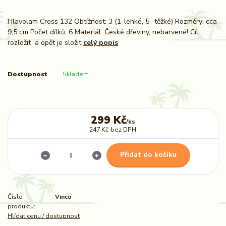
Hlavolam Cross 132 Obtížnost: 3 (1-lehké, 5 -těžké) Rozměry: cca
9,5 cm Počet dílků: 6 Materiál: České dřeviny, nebarvené! Cíl:
rozložit a opět je složit
celý popis
Dostupnost
Skladem
299 Kč
/
ks
247 Kč
bez DPH
Přidat do košíku
Číslo
Vinco
produktu:
Hlídat cenu / dostupnost