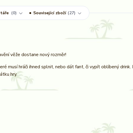
táře
0
Související zboží
27
Stavění věže dostane nový rozměr!
é musí hráči ihned splnit, nebo dát fant, či vypít oblíbený drink
átku hry.