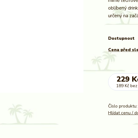
mírně lechtivé
oblíbený drin
určený na zač
Dostupnost
Cena před sl
229 K
189 Kč
bez
Číslo produktu:
Hlídat cenu / 