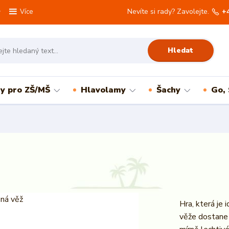
Nevíte si rady? Zavolejte.
+
Více
Hledat
ry pro ZŠ/MŠ
Hlavolamy
Šachy
Go,
Hra, která je 
věže dostane 