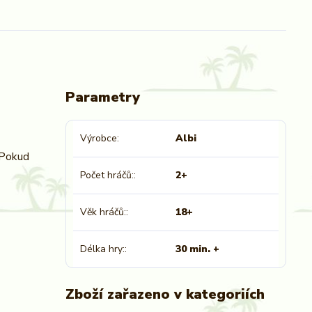
Parametry
Výrobce
Albi
. Pokud
Počet hráčů:
2+
Věk hráčů:
18+
Délka hry:
30 min. +
Zboží zařazeno v kategoriích