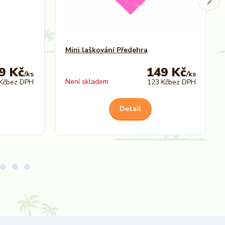
Mini laškování Předehra
9 Kč
149 Kč
/
ks
/
ks
Není skladem
Kč
bez DPH
123 Kč
bez DPH
Detail