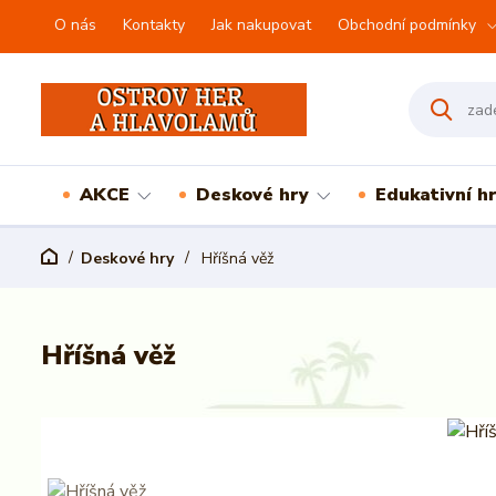
O nás
Kontakty
Jak nakupovat
Obchodní podmínky
AKCE
Deskové hry
Edukativní h
Deskové hry
Hříšná věž
Hříšná věž