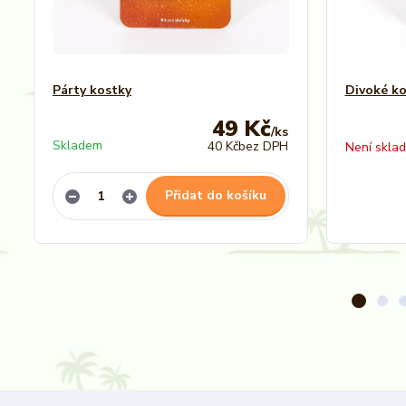
Párty kostky
Divoké ko
49 Kč
/
ks
Skladem
40 Kč
bez DPH
Není skla
Přidat do košíku