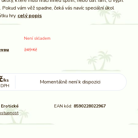
 úkoly, které musí hráči ihned splnit, nebo dát fant, či vypít
k. Pokud vám věž spadne, čeká vás navíc speciální úkol
átku hry.
celý popis
Není skladem
evou
249 Kč
č
/
ks
Momentálně není k dispozici
 DPH
Erotické
EAN kód:
8590228022967
dostupnost