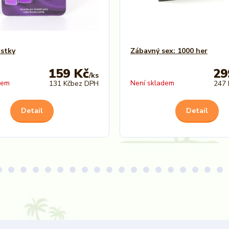
stky
Zábavný sex: 1000 her
159 Kč
29
/
ks
dem
Není skladem
131 Kč
bez DPH
247 
Detail
Detail