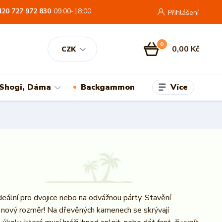
420 727 972 830
09:00-18:00
Přihlášení
0
0,00 Kč
CZK
Více
 Shogi, Dáma
Backgammon
ideální pro dvojice nebo na odvážnou párty. Stavění
nový rozměr! Na dřevěných kamenech se skrývají