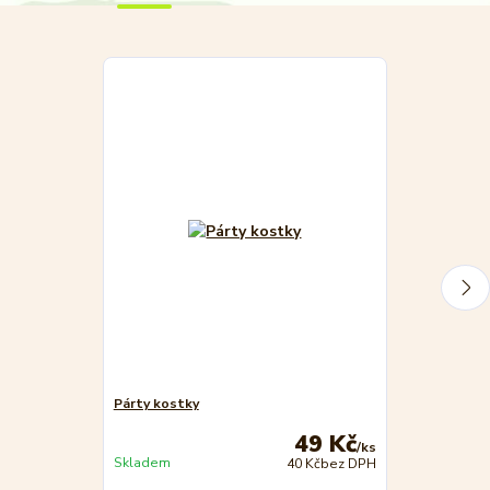
Párty kostky
Divoké kostk
49 Kč
/
ks
Skladem
40 Kč
bez DPH
Není skladem