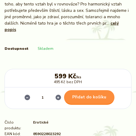
toho, aby tento vztah byl v rovnováze? Pro harmonický vztah
potřebujete především štěstí, lásku a sex. Samozřejmě najdeme i
jiné proměnné, jako je zdraví, porozumění, toleranci a mnoho
dalších. Nicméně tato hra je o těchto třech prvních pr...
celý
popis
Dostupnost
Skladem
599 Kč
/
ks
495 Kč
bez DPH
Přidat do košíku
Číslo
Erotické
produktu:
EAN kód:
8590228023292