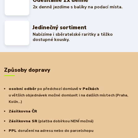
Odesíláme 2x denně
2x denně jezdíme s balíky na podací místa.
Jedinečný sortiment
Nabízíme i sběratelské raritky a těžko
dostupné kousky.
Způsoby dopravy
osobní odběr
po předchozí domluvě
v Pečkách
u větších objednávek možné domluvit i na dalších místech (Praha,
Kolín...)
Zásilkovna ČR
Zásilkovna SR
(platba dobírkou NENÍ možná)
PPL
doručení na adresu nebo do parcelshopu