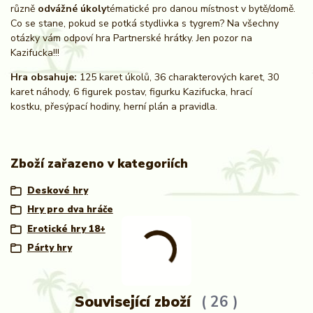
různě
odvážné úkoly
tématické pro danou místnost v bytě/domě.
Co se stane, pokud se potká stydlivka s tygrem? Na všechny
otázky vám odpoví hra Partnerské hrátky. Jen pozor na
Kazifucka!!!
Hra obsahuje:
125 karet úkolů, 36 charakterových karet, 30
karet náhody, 6 figurek postav, figurku Kazifucka, hrací
kostku, přesýpací hodiny, herní plán a pravidla.
Zboží zařazeno v kategoriích
Deskové hry
Hry pro dva hráče
Erotické hry 18+
Párty hry
Související zboží
26