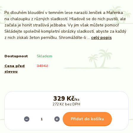
Po dlouhém bloudění v temném lese narazili Jeníček a Mařenka
na chaloupku z různých sladkostí. Hladově se do nich pustili, ale
začala je honit strašlivá ježibaba. Vy jim však můžete pomoci!
Skládejte společně kompletní obrázky sladkostí, abyste za každý
z nich získali žeton perníčku. Shromáždíte-li ...
celý popis
Dostupnost
Skladem
Cena před
349 Kč
slevou
329 Kč
/
ks
272 Kč
bez DPH
Přidat do košíku