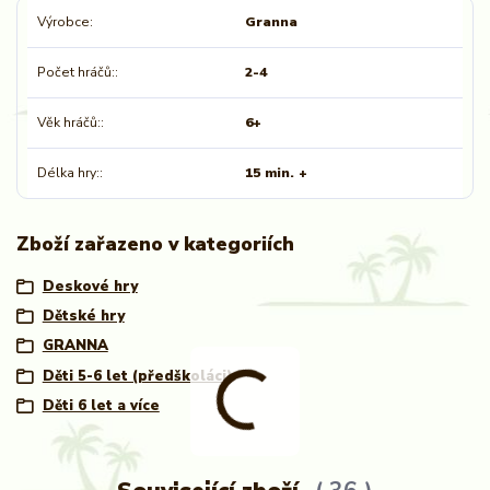
Výrobce
Granna
Počet hráčů:
2-4
Věk hráčů:
6+
Délka hry:
15 min. +
Zboží zařazeno v kategoriích
Deskové hry
Dětské hry
GRANNA
Děti 5-6 let (předškoláci)
Děti 6 let a více