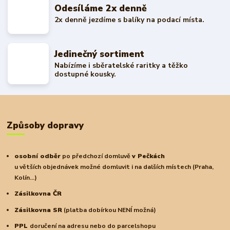
Odesíláme 2x denně
2x denně jezdíme s balíky na podací místa.
Jedinečný sortiment
Nabízíme i sběratelské raritky a těžko
dostupné kousky.
Způsoby dopravy
osobní odběr
po předchozí domluvě
v Pečkách
u větších objednávek možné domluvit i na dalších místech (Praha,
Kolín...)
Zásilkovna ČR
Zásilkovna SR
(platba dobírkou NENÍ možná)
PPL
doručení na adresu nebo do parcelshopu