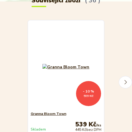
Související zboží
36
- 10 %
599 Kč
Granna Bloom Town
PUZZLE zvířá
539 Kč
/
ks
Skladem
Skladem
445 Kč
bez DPH