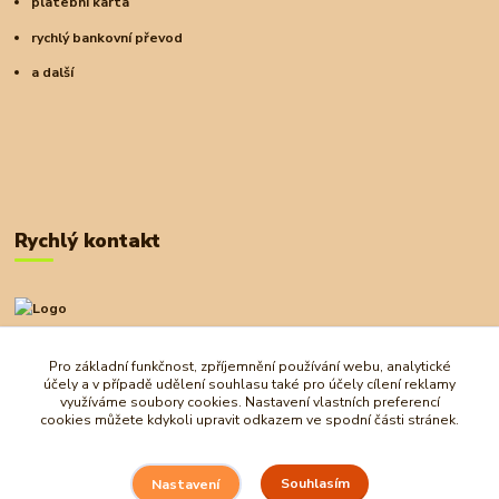
platební karta
rychlý bankovní převod
a další
Rychlý kontakt
+420 727 972 830
09:00-18:00
Pro základní funkčnost, zpříjemnění používání webu, analytické
účely a v případě udělení souhlasu také pro účely cílení reklamy
obchod@ostrovherahlavolamu.cz
využíváme soubory cookies. Nastavení vlastních preferencí
cookies můžete kdykoli upravit odkazem ve spodní části stránek.
Souhlasím
Nastavení