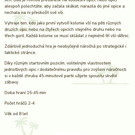
alespoň polechtáte, aby začala skákat, narazila do jiné opice a
nechala na ni přeskočit své vši.
Vyhraje ten, kdo jako první vytvoří kolonie vší na pěti různých
druzích opic nebo na čtyřech opicích stejného druhu nebo na
třech goril. Každá kolonie se musí skládat z nejméně tří vší-dělnic.
Zdánlivě jednoduchá hra je neobyčejně náročná po strategické i
taktické stránce.
Díky různým startovním pozicím, volitelným vlastnostem
jednotlivých opic i dodatečnému pravidlu pro zvýšení náročnosti
si v každé zhruba 45-minutové partii užijete spoustu skvělé
zábavy.
Doba hraní 15-45 min
Počet hráčů 2-4
Věk od 8 let