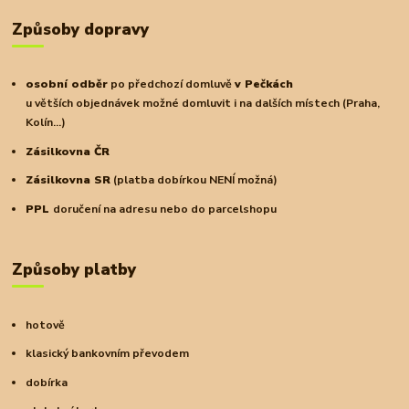
Způsoby dopravy
osobní odběr
po předchozí domluvě
v Pečkách
u větších objednávek možné domluvit i na dalších místech (Praha,
Kolín...)
Zásilkovna ČR
Zásilkovna SR
(platba dobírkou NENÍ možná)
PPL
doručení na adresu nebo do parcelshopu
Způsoby platby
hotově
klasický bankovním převodem
dobírka