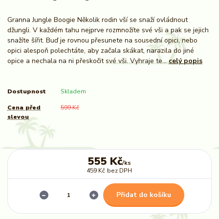
Granna Jungle Boogie Několik rodin vší se snaží ovládnout
džungli. V každém tahu nejprve rozmnožíte své vši a pak se jejich
snažíte šířit. Buď je rovnou přesunete na sousední opici, nebo
opici alespoň polechtáte, aby začala skákat, narazila do jiné
opice a nechala na ni přeskočit své vši. Vyhraje te...
celý popis
Dostupnost
Skladem
Cena před
599 Kč
slevou
555 Kč
/
ks
459 Kč
bez DPH
Přidat do košíku