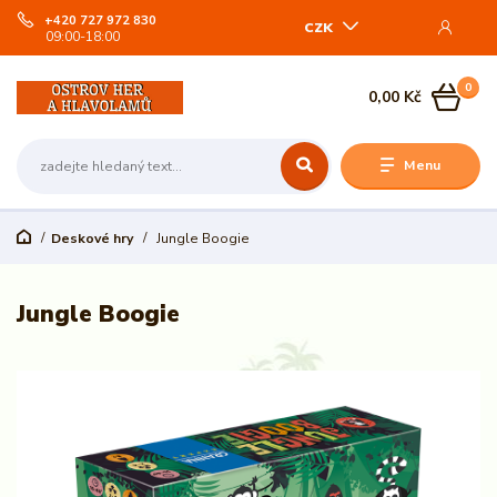
+420 727 972 830
CZK
09:00-18:00
0
0,00 Kč
Menu
Deskové hry
Jungle Boogie
Jungle Boogie