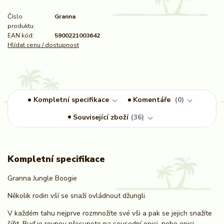
Číslo
Granna
produktu:
EAN kód:
5900221003642
Hlídat cenu / dostupnost
Kompletní specifikace
Komentáře
0
Související zboží
36
Kompletní specifikace
Granna Jungle Boogie
Několik rodin vší se snaží ovládnout džungli.
V každém tahu nejprve rozmnožíte své vši a pak se jejich snažíte
šířit. Buď je rovnou přesunete na sousední opici, nebo opici