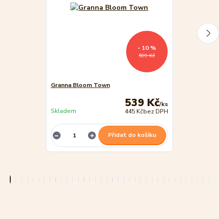
- 10 %
599 Kč
Granna Bloom Town
PUZZLE zvířá
539 Kč
/
ks
Skladem
Skladem
445 Kč
bez DPH
Přidat do košíku