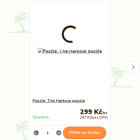
Puzzle: The Harbour puzzle
Puzzle: The A
299 Kč
/
ks
Skladem
Skladem
247 Kč
bez DPH
Přidat do košíku