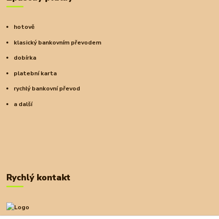
hotově
klasický bankovním převodem
dobírka
platební karta
rychlý bankovní převod
a další
Rychlý kontakt
+420 727 972 830