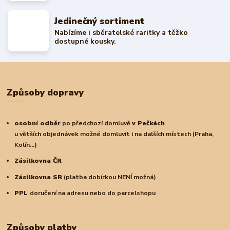
Jedinečný sortiment
Nabízíme i sběratelské raritky a těžko
dostupné kousky.
Způsoby dopravy
osobní odběr
po předchozí domluvě
v Pečkách
u větších objednávek možné domluvit i na dalších místech (Praha,
Kolín...)
Zásilkovna ČR
Zásilkovna SR
(platba dobírkou NENÍ možná)
PPL
doručení na adresu nebo do parcelshopu
Způsoby platby