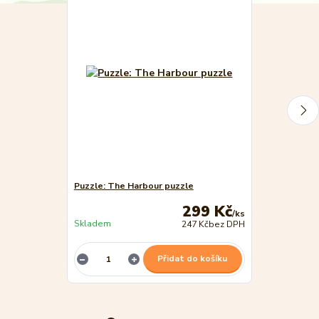
Puzzle: The Harbour puzzle
Puzzle: The A
299 Kč
/
ks
Skladem
Skladem
247 Kč
bez DPH
Přidat do košíku