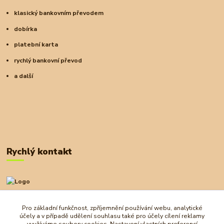
klasický bankovním převodem
dobírka
platební karta
rychlý bankovní převod
a další
Rychlý kontakt
+420 727 972 830
09:00-18:00
Pro základní funkčnost, zpříjemnění používání webu, analytické
účely a v případě udělení souhlasu také pro účely cílení reklamy
obchod@ostrovherahlavolamu.cz
využíváme soubory cookies. Nastavení vlastních preferencí