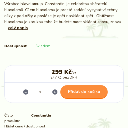
Výrobce hlavolamu p. Constantin, je celebritou sběratelů
hlavolamů. Cílem hlavolamu je prosté zadání: vysypat všechny
dílky z podložky a posléze je opět naskládat zpět. Obtížnost
hlavolamu je zárukou toho že budete moct skládat znovu, znovu
...
celý popis
Dostupnost
Skladem
299 Kč
/
ks
247 Kč
bez DPH
Přidat do košíku
Číslo
Constantin
produktu:
Hlídat cenu / dostupnost