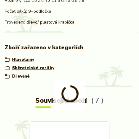
Rozměry: cca 15,2 cm x 11,5 cm x 0.8 cm
Počet dílků: 9+podložka
Provedení: dřevo/ plastová krabička
Zboží zařazeno v kategoriích
Hlavolamy
Sběratelské raritky
Dřevěné
Související zboží
7