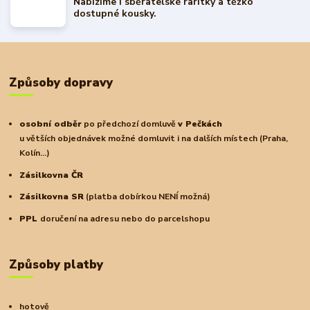
Nabízíme i sběratelské raritky a těžko
dostupné kousky.
Způsoby dopravy
osobní odběr
po předchozí domluvě
v Pečkách
u větších objednávek možné domluvit i na dalších místech (Praha,
Kolín...)
Zásilkovna ČR
Zásilkovna SR
(platba dobírkou NENÍ možná)
PPL
doručení na adresu nebo do parcelshopu
Způsoby platby
hotově