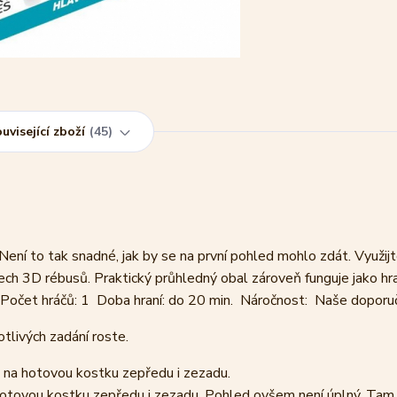
uvisející zboží
45
ní to tak snadné, jak by se na první pohled mohlo zdát. Využij
ch 3D rébusů. Praktický průhledný obal zároveň funguje jako hra
+ Počet hráčů: 1 Doba hraní: do 20 min. Náročnost: Naše doporu
tlivých zadání roste.
na hotovou kostku zepředu i zezadu.
tovou kostku zepředu i zezadu. Pohled ovšem není úplný. Tam,