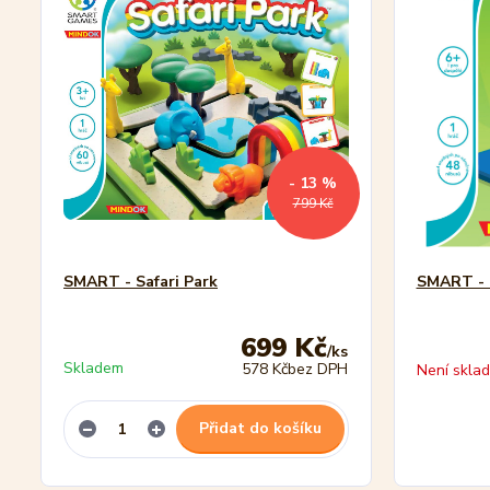
- 13 %
799 Kč
SMART - Safari Park
SMART - 
699 Kč
/
ks
Skladem
578 Kč
bez DPH
Není skla
Přidat do košíku