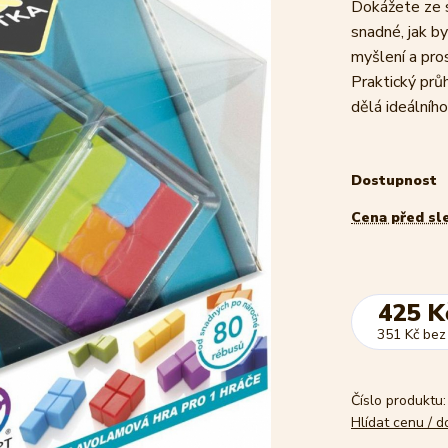
Dokážete ze s
snadné, jak b
myšlení a pro
Praktický průh
dělá ideálního
Dostupnost
Cena před sl
425 K
351 Kč
bez
Číslo produktu:
Hlídat cenu / 