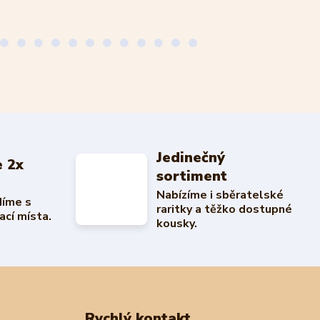
Jedinečný
 2x
sortiment
Nabízíme i sběratelské
díme s
raritky a těžko dostupné
ací místa.
kousky.
Rychlý kontakt