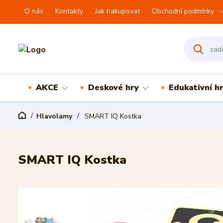
O nás
Kontakty
Jak nakupovat
Obchodní podmínky
AKCE
Deskové hry
Edukativní h
Hlavolamy
SMART IQ Kostka
SMART IQ Kostka