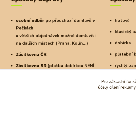
osobní odběr
po předchozí domluvě
v
hotově
Pečkách
klasický 
u větších objednávek možné domluvit i
dobírka
na dalších místech (Praha, Kolín...)
platební 
Zásilkovna ČR
rychlý ba
Zásilkovna SR
(platba dobírkou NENÍ
možná)
a další
Pro základní funk
PPL
doručení na adresu nebo do
účely cílení reklam
parcelshopu