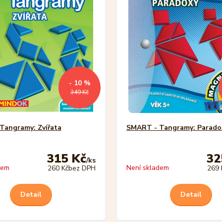
- 10 %
349 Kč
Tangramy: Zvířata
SMART - Tangramy: Parado
315 Kč
32
/
ks
dem
Není skladem
260 Kč
bez DPH
269 
Detail
Detail