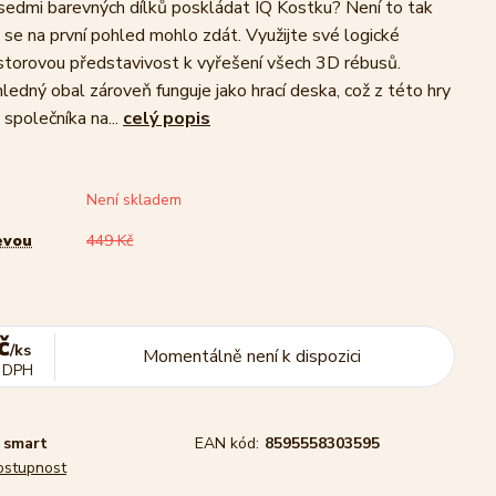
edmi barevných dílků poskládat IQ Kostku? Není to tak
y se na první pohled mohlo zdát. Využijte své logické
storovou představivost k vyřešení všech 3D rébusů.
ledný obal zároveň funguje jako hrací deska, což z této hry
 společníka na...
celý popis
Není skladem
evou
449 Kč
č
/
ks
Momentálně není k dispozici
 DPH
smart
EAN kód:
8595558303595
dostupnost