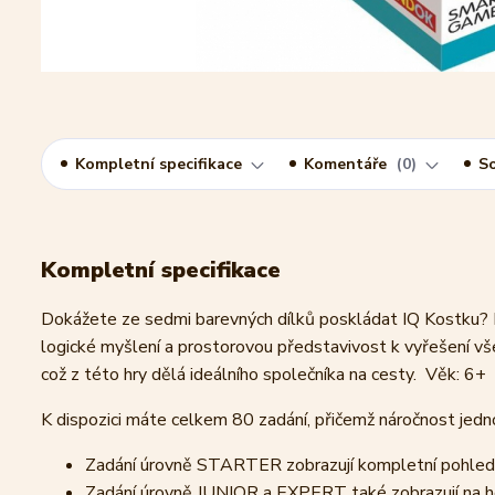
Kompletní specifikace
Komentáře
0
So
Kompletní specifikace
Dokážete ze sedmi barevných dílků poskládat IQ Kostku? Ne
logické myšlení a prostorovou představivost k vyřešení vše
což z této hry dělá ideálního společníka na cesty. Věk: 6
K dispozici máte celkem 80 zadání, přičemž náročnost jedno
Zadání úrovně STARTER zobrazují kompletní pohled 
Zadání úrovně JUNIOR a EXPERT také zobrazují na ho