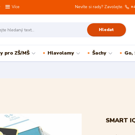
Nevíte si rady? Zavolejte.
+
Více
Hledat
ry pro ZŠ/MŠ
Hlavolamy
Šachy
Go,
SMART IQ