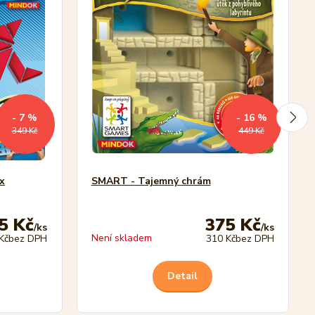
- 7 %
- 16 %
349 Kč
449 Kč
x
SMART - Tajemný chrám
5 Kč
375 Kč
/
ks
/
ks
Není skladem
Kč
bez DPH
310 Kč
bez DPH
Detail