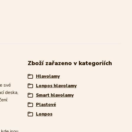
Zboží zařazeno v kategoriích
Hlavolamy
te své
Lonpos hlavolamy
cí deska,
Smart hlavolamy
čení:
Plastové
Lonpos
 kde jsou