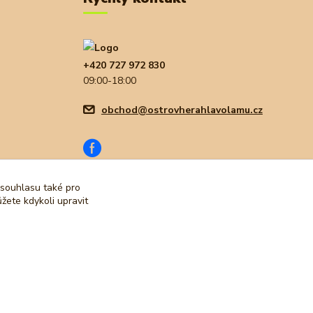
+420 727 972 830
09:00-18:00
obchod@ostrovherahlavolamu.cz
 souhlasu také pro
žete kdykoli upravit
Vytvořeno na
Eshop-rychle.cz