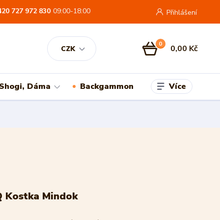
420 727 972 830
09:00-18:00
Přihlášení
0
0,00 Kč
CZK
Více
 Shogi, Dáma
Backgammon
 Kostka Mindok