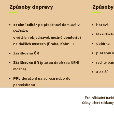
Způsoby dopravy
Způsoby
osobní odběr
po předchozí domluvě
v
hotově
Pečkách
klasický 
u větších objednávek možné domluvit i
dobírka
na dalších místech (Praha, Kolín...)
platební 
Zásilkovna ČR
rychlý ba
Zásilkovna SR
(platba dobírkou NENÍ
možná)
a další
PPL
doručení na adresu nebo do
parcelshopu
Pro základní funk
účely cílení reklam