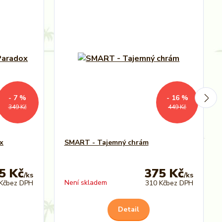
- 7 %
- 16 %
349 Kč
449 Kč
x
SMART - Tajemný chrám
5 Kč
375 Kč
/
ks
/
ks
Není skladem
Kč
bez DPH
310 Kč
bez DPH
Detail