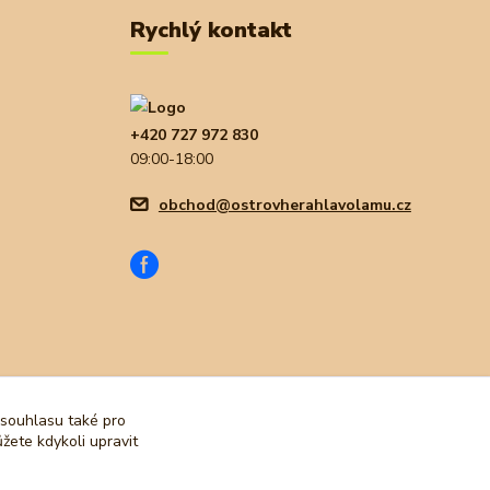
Rychlý kontakt
+420 727 972 830
09:00-18:00
obchod@ostrovherahlavolamu.cz
 souhlasu také pro
žete kdykoli upravit