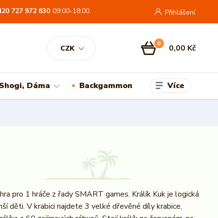
420 727 972 830
09:00-18:00
Přihlášení
0
0,00 Kč
CZK
Více
 Shogi, Dáma
Backgammon
ra pro 1 hráče z řady SMART games. Králík Kuk je logická
ší děti. V krabici najdete 3 velké dřevěné díly krabice,