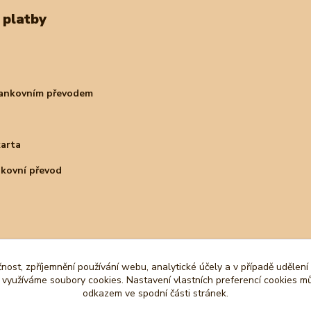
 platby
bankovním převodem
karta
nkovní převod
čnost, zpříjemnění používání webu, analytické účely a v případě udělení
y využíváme soubory cookies. Nastavení vlastních preferencí cookies mů
odkazem ve spodní části stránek.