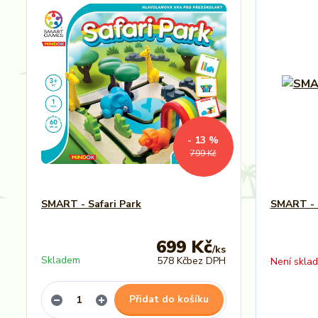
- 13 %
799 Kč
SMART - Safari Park
SMART - 
699 Kč
/
ks
Skladem
578 Kč
bez DPH
Není skla
Přidat do košíku