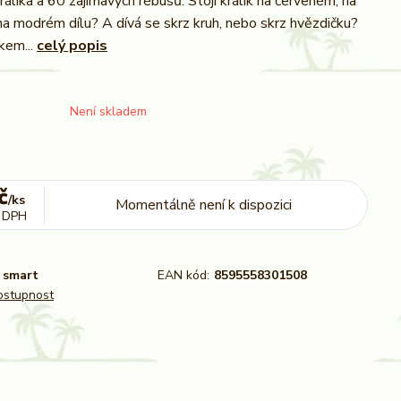
álíka a 60 zajímavých rébusů. Stojí králík na červeném, na
a modrém dílu? A dívá se skrz kruh, nebo skrz hvězdičku?
kem...
celý popis
Není skladem
č
/
ks
Momentálně není k dispozici
 DPH
smart
EAN kód:
8595558301508
dostupnost