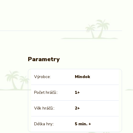
Parametry
Výrobce
Mindok
Počet hráčů:
1+
Věk hráčů:
2+
Délka hry:
5 min. +