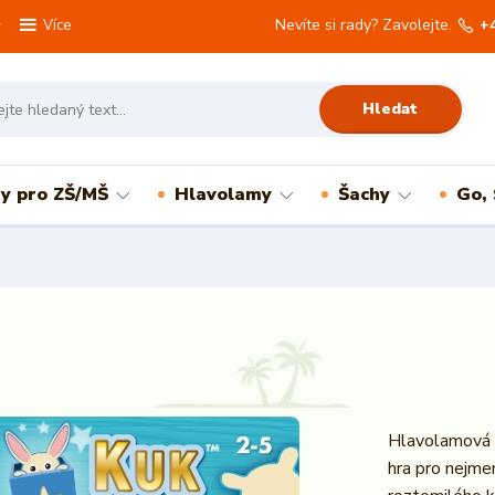
Nevíte si rady? Zavolejte.
+
Více
Hledat
ry pro ZŠ/MŠ
Hlavolamy
Šachy
Go,
Hlavolamová h
hra pro nejmen