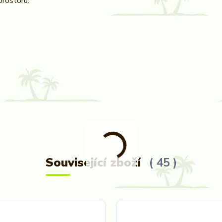
prostoru.
Související zboží
45