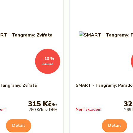
- 10 %
349 Kč
Tangramy: Zvířata
SMART - Tangramy: Parado
315 Kč
32
/
ks
dem
Není skladem
260 Kč
bez DPH
269 
Detail
Detail