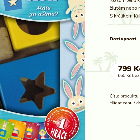
roztomilého kr
žlutém nebo n
S králíkem Ku
Dostupnost
799 K
660 Kč
bez
Číslo produktu:
Hlídat cenu / 