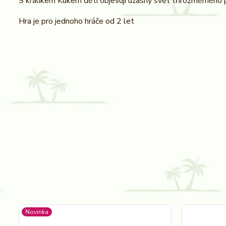
S králíkem Kukem děti objevují úžasný svět třírozměrného 
Hra je pro jednoho hráče od 2 let
Novinka