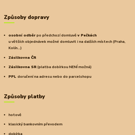
Způsoby dopravy
osobní odběr
po předchozí domluvě
v Pečkách
u větších objednávek možné domluvit i na dalších místech (Praha,
Kolín...)
Zásilkovna ČR
Zásilkovna SR
(platba dobírkou NENÍ možná)
PPL
doručení na adresu nebo do parcelshopu
Způsoby platby
hotově
klasický bankovním převodem
dobírka