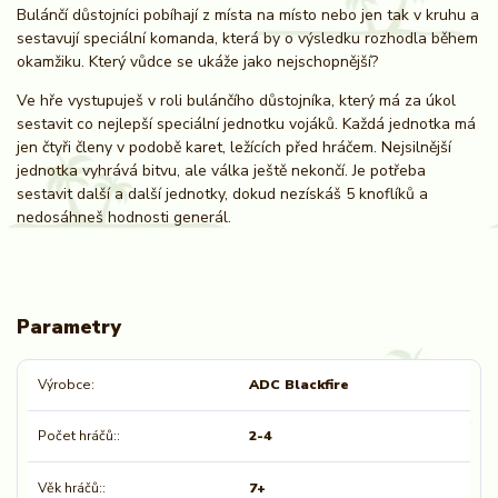
Bulánčí důstojníci pobíhají z místa na místo nebo jen tak v kruhu a
sestavují speciální komanda, která by o výsledku rozhodla během
okamžiku. Který vůdce se ukáže jako nejschopnější?
Ve hře vystupuješ v roli bulánčího důstojníka, který má za úkol
sestavit co nejlepší speciální jednotku vojáků. Každá jednotka má
jen čtyři členy v podobě karet, ležících před hráčem. Nejsilnější
jednotka vyhrává bitvu, ale válka ještě nekončí. Je potřeba
sestavit další a další jednotky, dokud nezískáš 5 knoflíků a
nedosáhneš hodnosti generál.
Parametry
Výrobce
ADC Blackfire
Počet hráčů:
2-4
Věk hráčů:
7+