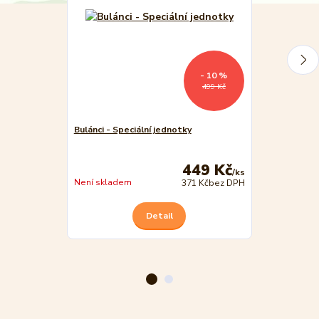
- 10 %
499 Kč
Bulánci - Speciální jednotky
Bulánci – Spec
edice
449 Kč
/
ks
Skladem
Není skladem
371 Kč
bez DPH
Detail