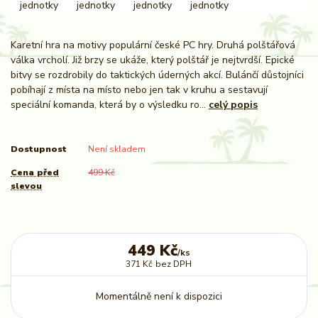
Karetní hra na motivy populární české PC hry. Druhá polštářová
válka vrcholí. Již brzy se ukáže, který polštář je nejtvrdší. Epické
bitvy se rozdrobily do taktických úderných akcí. Bulánčí důstojníci
pobíhají z místa na místo nebo jen tak v kruhu a sestavují
speciální komanda, která by o výsledku ro...
celý popis
Dostupnost
Není skladem
Cena před
499 Kč
slevou
449 Kč
/
ks
371 Kč
bez DPH
Momentálně není k dispozici