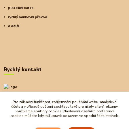
platební karta
rychlý bankovní převod
a další
Rychlý kontakt
+420 727 972 830
09:00-18:00
Pro základní funkčnost, zpříjemnění používání webu, analytické
účely a v případě udělení souhlasu také pro účely cílení reklamy
obchod@ostrovherahlavolamu.cz
využíváme soubory cookies. Nastavení vlastních preferencí
cookies můžete kdykoli upravit odkazem ve spodní části stránek.