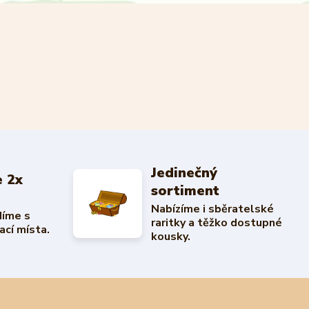
Jedinečný
 2x
sortiment
Nabízíme i sběratelské
díme s
raritky a těžko dostupné
ací místa.
kousky.