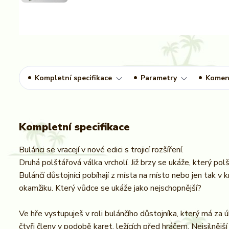
Kompletní specifikace
Parametry
Komen
Kompletní specifikace
Bulánci se vracejí v nové edici s trojicí rozšíření.
Druhá polštářová válka vrcholí. Již brzy se ukáže, který polš
Bulánčí důstojníci pobíhají z místa na místo nebo jen tak v
okamžiku. Který vůdce se ukáže jako nejschopnější?
Ve hře vystupuješ v roli bulánčího důstojníka, který má za 
čtyři členy v podobě karet, ležících před hráčem. Nejsilnější