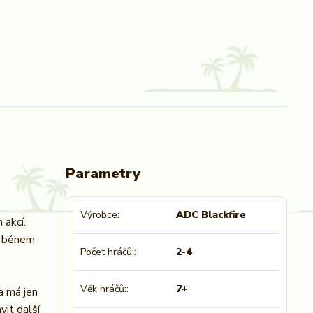
Parametry
Výrobce
ADC Blackfire
 akcí.
la během
Počet hráčů:
2-4
Věk hráčů:
7+
a má jen
vit další