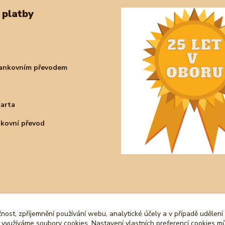
 platby
bankovním převodem
karta
nkovní převod
čnost, zpříjemnění používání webu, analytické účely a v případě udělení
y využíváme soubory cookies. Nastavení vlastních preferencí cookies mů