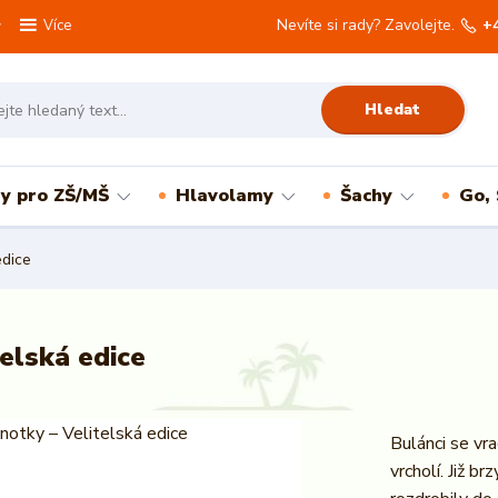
Nevíte si rady? Zavolejte.
+
Více
Hledat
ry pro ZŠ/MŠ
Hlavolamy
Šachy
Go,
edice
telská edice
Bulánci se vra
vrcholí. Již br