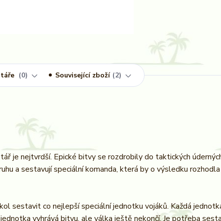
táře
0
Související zboží
2
tář je nejtvrdší. Epické bitvy se rozdrobily do taktických úderných
 kruhu a sestavují speciální komanda, která by o výsledku rozhod
úkol sestavit co nejlepší speciální jednotku vojáků. Každá jednotk
 jednotka vyhrává bitvu, ale válka ještě nekončí. Je potřeba sesta