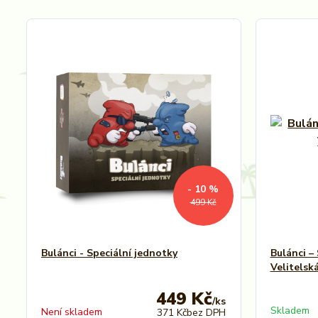
- 10 %
499 Kč
Bulánci - Speciální jednotky
Bulánci –
Velitelsk
449 Kč
/
ks
Skladem
Není skladem
371 Kč
bez DPH