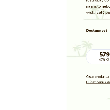
rozdrobily do 
na místo nebo 
výsl...
celý p
Dostupnost
579
479 Kč
Číslo produktu:
Hlídat cenu / 