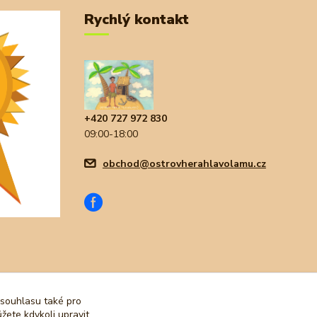
Rychlý kontakt
+420 727 972 830
09:00-18:00
obchod@ostrovherahlavolamu.cz
 souhlasu také pro
žete kdykoli upravit