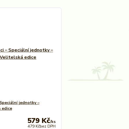
 Speciální jednotky –
á edice
579 Kč
/
ks
479 Kč
bez DPH