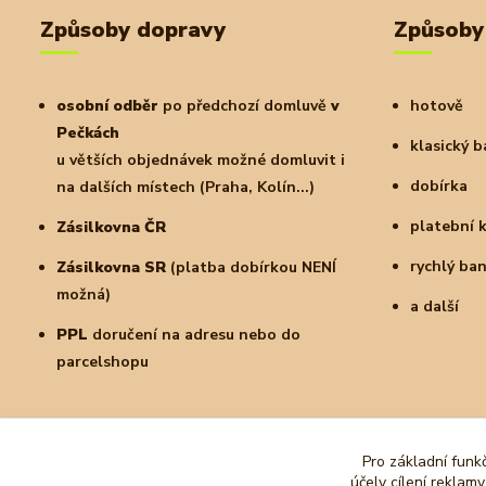
Způsoby dopravy
Způsoby
osobní odběr
po předchozí domluvě
v
hotově
Pečkách
klasický 
u větších objednávek možné domluvit i
dobírka
na dalších místech (Praha, Kolín...)
platební 
Zásilkovna ČR
rychlý ba
Zásilkovna SR
(platba dobírkou NENÍ
možná)
a další
PPL
doručení na adresu nebo do
parcelshopu
Pro základní funk
účely cílení reklam