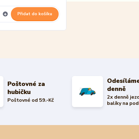
Přidat do košíku
Odesíláme
Poštovné za
denně
hubičku
2x denně jez
Poštovné od 59.-Kč
balíky na pod