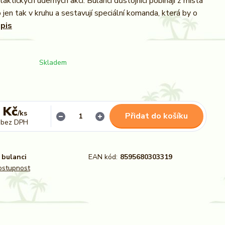
taktických úderných akcí. Bulánčí důstojníci pobíhají z místa
jen tak v kruhu a sestavují speciální komanda, která by o
opis
Skladem
 Kč
/
ks
Přidat do košíku
bez DPH
bulanci
EAN kód:
8595680303319
dostupnost