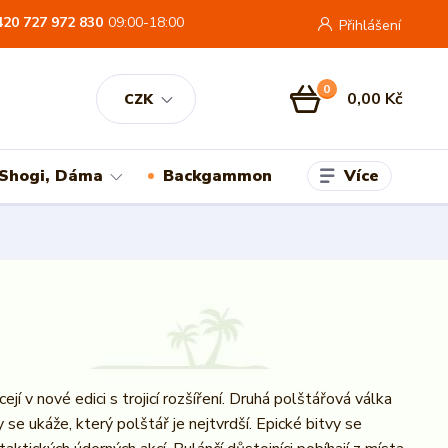
420 727 972 830
09:00-18:00
Přihlášení
0
0,00 Kč
CZK
Více
 Shogi, Dáma
Backgammon
cejí v nové edici s trojicí rozšíření. Druhá polštářová válka
zy se ukáže, který polštář je nejtvrdší. Epické bitvy se