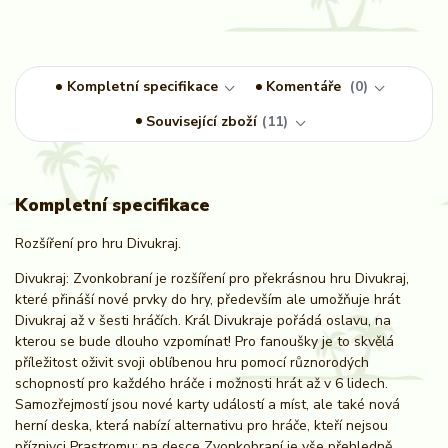
Kompletní specifikace
Komentáře
0
Související zboží
11
Kompletní specifikace
Rozšíření pro hru Divukraj.
Divukraj: Zvonkobraní je rozšíření pro překrásnou hru Divukraj,
které přináší nové prvky do hry, především ale umožňuje hrát
Divukraj až v šesti hráčích. Král Divukraje pořádá oslavu, na
kterou se bude dlouho vzpomínat! Pro fanoušky je to skvělá
příležitost oživit svoji oblíbenou hru pomocí různorodých
schopností pro každého hráče i možnosti hrát až v 6 lidech.
Samozřejmostí jsou nové karty událostí a míst, ale také nová
herní deska, která nabízí alternativu pro hráče, kteří nejsou
příznivci Prastromu; na desce Zvonkobraní je vše přehledně