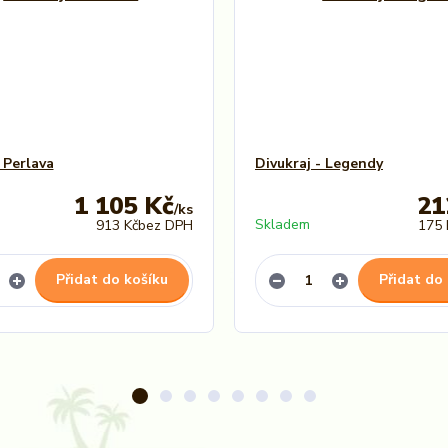
 Perlava
Divukraj - Legendy
1 105 Kč
21
/
ks
Skladem
913 Kč
bez DPH
175 
Přidat do košíku
Přidat do