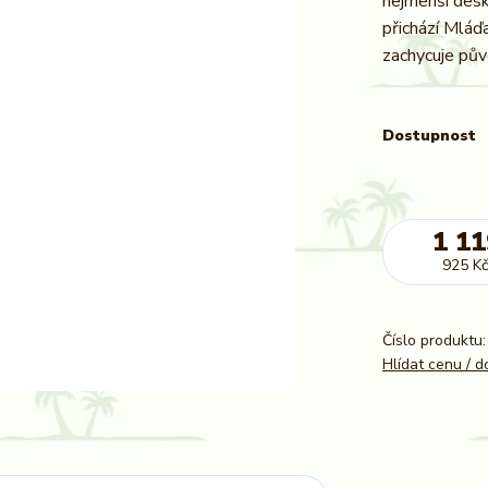
nejmenší desk
přichází Mláď
zachycuje pův
Dostupnost
1 11
925 Kč
Číslo produktu:
Hlídat cenu / 