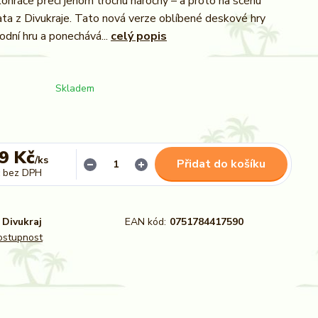
ohráče přeci jenom trochu náročný – a proto na scénu
ata z Divukraje. Tato nová verze oblíbené deskové hry
odní hru a ponechává...
celý popis
Skladem
9 Kč
/
ks
Přidat do košíku
bez DPH
Divukraj
EAN kód:
0751784417590
dostupnost