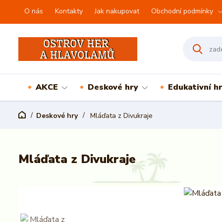
O nás
Kontakty
Jak nakupovat
Obchodní podmínky
AKCE
Deskové hry
Edukativní h
Deskové hry
Mláďata z Divukraje
Mláďata z Divukraje