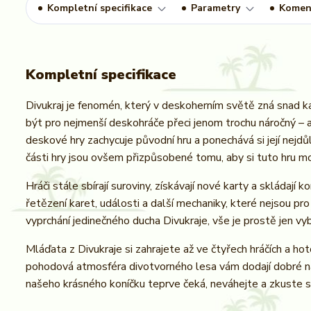
Kompletní specifikace
Parametry
Komen
Kompletní specifikace
Divukraj je fenomén, který v deskoherním světě zná snad 
být pro nejmenší deskohráče přeci jenom trochu náročný – a
deskové hry zachycuje původní hru a ponechává si její nejd
části hry jsou ovšem přizpůsobené tomu, aby si tuto hru moh
Hráči stále sbírají suroviny, získávají nové karty a skládají
řetězení karet, události a další mechaniky, které nejsou pro
vyprchání jedinečného ducha Divukraje, vše je prostě jen vy
Mláďata z Divukraje si zahrajete až ve čtyřech hráčích a ho
pohodová atmosféra divotvorného lesa vám dodají dobré n
našeho krásného koníčku teprve čeká, neváhejte a zkuste si