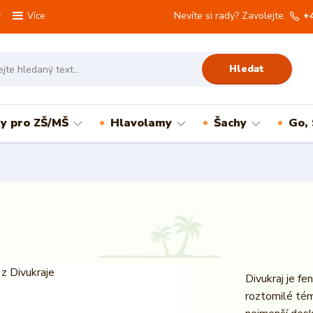
Nevíte si rady? Zavolejte.
+
Více
Hledat
ry pro ZŠ/MŠ
Hlavolamy
Šachy
Go,
Divukraj je f
roztomilé té