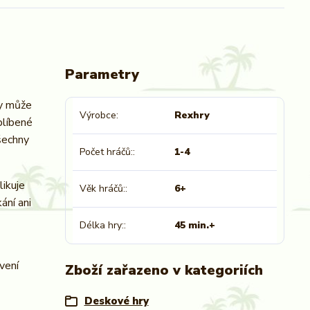
Parametry
ky může
Výrobce
Rexhry
blíbené
Všechny
Počet hráčů:
1-4
likuje
Věk hráčů:
6+
ání ani
Délka hry:
45 min.+
vení
Zboží zařazeno v kategoriích
Deskové hry