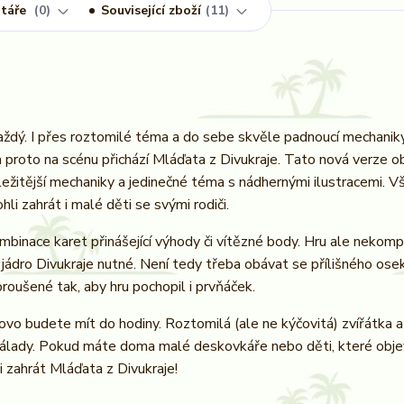
táře
0
Související zboží
11
každý. I přes roztomilé téma a do sebe skvěle padnoucí mechani
 proto na scénu přichází Mláďata z Divukraje. Tato nová verze o
ůležitější mechaniky a jedinečné téma s nádhernými ilustracemi. 
li zahrát i malé děti se svými rodiči.
 kombinace karet přinášející výhody či vítězné body. Hru ale nekomp
 jádro Divukraje nutné. Není tedy třeba obávat se přílišného osek
broušené tak, aby hru pochopil i prvňáček.
tovo budete mít do hodiny. Roztomilá (ale ne kýčovitá) zvířátka a
álady. Pokud máte doma malé deskovkáře nebo děti, které obje
 zahrát Mláďata z Divukraje!