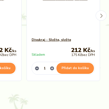
Divukraj - Slyšte, slyšte
2 Kč
212 Kč
/
ks
/
ks
Skladem
Kč
bez DPH
175 Kč
bez DPH
 košíku
Přidat do košíku