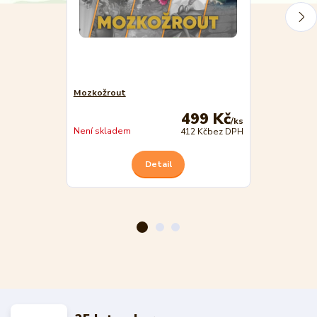
Mozkožrout
Mozkožrout: Z
499 Kč
/
ks
Není skladem
Není skladem
412 Kč
bez DPH
Detail