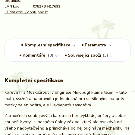
produktu:
EAN kód:
0751784417699
Hlídat cenu / dostupnost
Kompletní specifikace
Parametry
Komentáře
0
Související zboží
3
Kompletní specifikace
Karetní hra Mozkožrout (v originále Mindbug) klame tělem – tato
malá, svižná a na pravidla jednoduchá hra se šílenými mutanty
mozky nejen požírá, ale i jaksepatří zamotává.
Z tradičních soubojových karetních her „vykládej příšery a seber
soupeři životy“ si nechává úplný základ, který ale osekává od
všeho nadbytečného a přimíchává do něj originální mechaniku: na
začátku mají oba hráči dvě karty mozkožroutů, kterými si