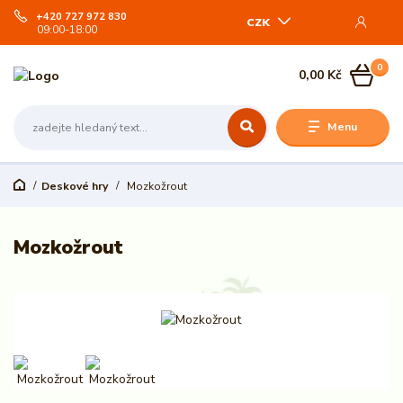
+420 727 972 830
CZK
09:00-18:00
0
0,00 Kč
Menu
Deskové hry
Mozkožrout
Mozkožrout