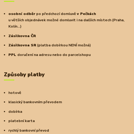
osobní odběr
po předchozí domluvě
v Pečkách
u větších objednávek možné domluvit i na dalších místech (Praha,
Kolín...)
Zásilkovna ČR
Zásilkovna SR
(platba dobírkou NENÍ možná)
PPL
doručení na adresu nebo do parcelshopu
Způsoby platby
hotově
klasický bankovním převodem
dobírka
platební karta
rychlý bankovní převod