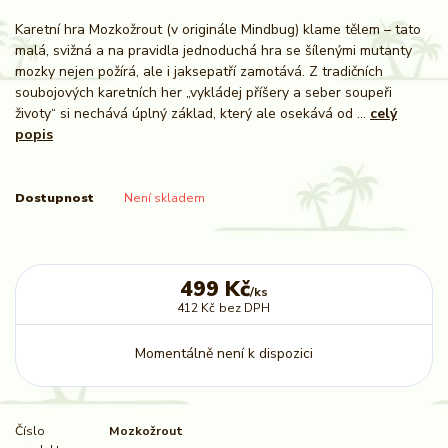
Karetní hra Mozkožrout (v originále Mindbug) klame tělem – tato
malá, svižná a na pravidla jednoduchá hra se šílenými mutanty
mozky nejen požírá, ale i jaksepatří zamotává. Z tradičních
soubojových karetních her „vykládej příšery a seber soupeři
životy“ si nechává úplný základ, který ale osekává od ...
celý
popis
Dostupnost
Není skladem
499 Kč
/
ks
412 Kč
bez DPH
Momentálně není k dispozici
Číslo
Mozkožrout