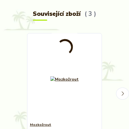
Související zboží
3
Mozkožrout
Mozkožrout: Z