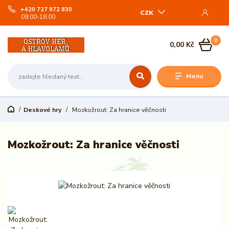
+420 727 972 830
CZK
09:00-18:00
0
0,00 Kč
Menu
Deskové hry
Mozkožrout: Za hranice věčnosti
Mozkožrout: Za hranice věčnosti