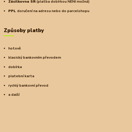
Zásilkovna SR
(platba dobírkou NENÍ možná)
PPL
doručení na adresu nebo do parcelshopu
Způsoby platby
hotově
klasický bankovním převodem
dobírka
platební karta
rychlý bankovní převod
a další