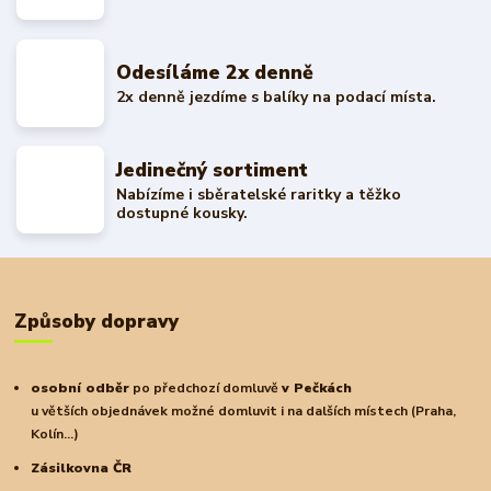
Odesíláme 2x denně
2x denně jezdíme s balíky na podací místa.
Jedinečný sortiment
Nabízíme i sběratelské raritky a těžko
dostupné kousky.
Způsoby dopravy
osobní odběr
po předchozí domluvě
v Pečkách
u větších objednávek možné domluvit i na dalších místech (Praha,
Kolín...)
Zásilkovna ČR