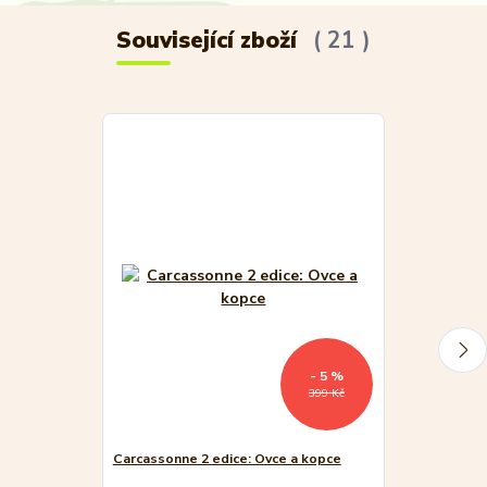
Související zboží
21
- 5 %
399 Kč
Carcassonne 2 edice: Ovce a kopce
Mindok Děti 