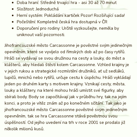
Doba hraní: Středně trvající hra - asi 30 až 70 minut
Složitost: Jednoduchá
Herní systém: Pokládání kartiček Pozor! Rozšiřující sada!
Počeštění: Kompletně česká hra dostupná v ČR
Doporučení pro rodiny: Určitě vyzkoušejte, neměla by
uniknout vaší pozornosti.
Jihofrancouzské město Carcassonne je pověstné svým jedinečným
opevněním, které se vyvíjelo od římských dob až po časy rytířů.
Hráči se vydávají se svou družinou na cesty a louky, do měst a
klášterů, aby hledali štěstí kolem Carcassonne. Vzhled krajiny je
v jejich rukou a strategické rozmístění družiníků, ať už sedláků,
lupičů, mnichů nebo rytířů, určuje cestu k úspěchu. Hráči vykládají
jeden po druhém karty s motivem krajiny. Vznikají cesty, města,
louky a kláštery, na které mohou hráči umístit své figurky, aby
sbírali body. Body se započítávají jak v průběhu hry, tak na jejím
konci, a proto je vítěz znám až po konečném sčítání. Tak jako je
jihofrancouzské město Carcassonne pověstné svým jedinečným
opevněním, tak se hra Carcassonne stává pověstnou svou
úspěšností. Od jejího uvedení na trh v roce 2001 se prodalo již
několik milionů kusů.