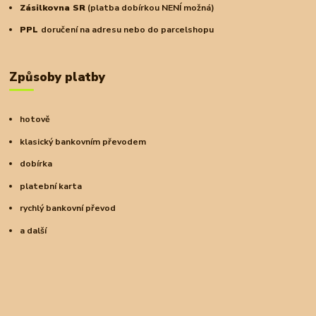
Zásilkovna SR
(platba dobírkou NENÍ možná)
PPL
doručení na adresu nebo do parcelshopu
Způsoby platby
hotově
klasický bankovním převodem
dobírka
platební karta
rychlý bankovní převod
a další