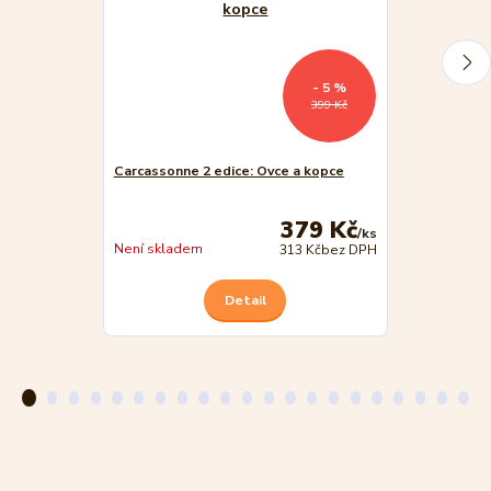
- 5 %
399 Kč
Carcassonne 2 edice: Ovce a kopce
Mindok Děti 
379 Kč
/
ks
Není skladem
Není skladem
313 Kč
bez DPH
Detail