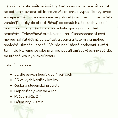
Dětská varianta světoznámé hry Carcassonne. Jedenkrát za rok
se pořádá slavnost, při které ze všech ohrad vypustí krávy, ovce
a slepice. Děti z Carcassonne se pak celý den baví tím, že zvířata
zahánějí zpátky do ohrad. Běhají po cestách a loukách v okolí
hradu proto, aby všechna zvířata byla zpátky doma před
setměním. Celosvětově proslavenou hru Carcassonne si nyní
mohou zahrát děti již od čtyř let. Zábavu u této hry si mohou
společně užít děti i dospělí. Ve hře není žádné bodování, zvítězí
ten hráč, kterému se jako prvnímu podaří umístit všechny své děti
do krásné krajiny v okolí hradu.
Balení obsahuje:
32 dřevěných figurek ve 4 barvách
36 velkých kartiček krajiny
česká a slovenská pravidla
Doporučený věk: od 4 let
Počet hráčů: 2-4
Délka hry: 20 min