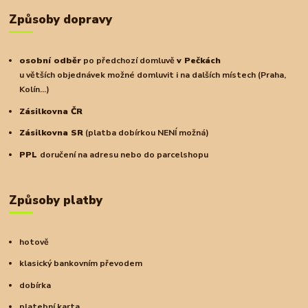
Způsoby dopravy
osobní odběr
po předchozí domluvě
v Pečkách
u větších objednávek možné domluvit i na dalších místech (Praha,
Kolín...)
Zásilkovna ČR
Zásilkovna SR
(platba dobírkou NENÍ možná)
PPL
doručení na adresu nebo do parcelshopu
Způsoby platby
hotově
klasický bankovním převodem
dobírka
platební karta