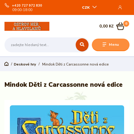
+420 727 972 830
CZK
09:00-18:00
0
0,00 Kč
Menu
Deskové hry
Mindok Děti z Carcassonne nová edice
Mindok Děti z Carcassonne nová edice