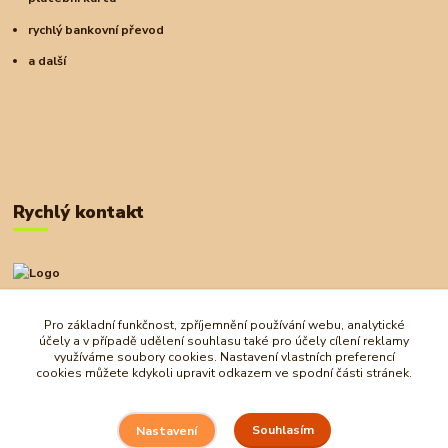
rychlý bankovní převod
a další
Rychlý kontakt
+420 727 972 830
09:00-18:00
Pro základní funkčnost, zpříjemnění používání webu, analytické
účely a v případě udělení souhlasu také pro účely cílení reklamy
obchod@ostrovherahlavolamu.cz
využíváme soubory cookies. Nastavení vlastních preferencí
cookies můžete kdykoli upravit odkazem ve spodní části stránek.
Souhlasím
Nastavení