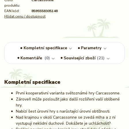
Číslo
Carcassonne
produktu:
EAN kód:
8595558305148
Hlídat cenu / dostupnost
Kompletní specifikace
Parametry
Komentáře
0
Související zboží
21
Kompletní specifikace
První kooperativní varianta světoznámé hry Carcassonne.
Zároveň může posloužit jako další rozšíření vaší oblíbené
hry.
Nabízí šest úrovní hry s narůstající úrovní obtížnosti.
Nad krajinou v okolí Carcassonne se zvedá mlha a z ní
vystupují neklidní duchové. Dokážete je uchlácholit?