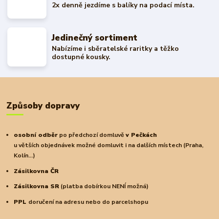
2x denně jezdíme s balíky na podací místa.
Jedinečný sortiment
Nabízíme i sběratelské raritky a těžko
dostupné kousky.
Způsoby dopravy
osobní odběr
po předchozí domluvě
v Pečkách
u větších objednávek možné domluvit i na dalších místech (Praha,
Kolín...)
Zásilkovna ČR
Zásilkovna SR
(platba dobírkou NENÍ možná)
PPL
doručení na adresu nebo do parcelshopu