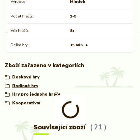
Výrobce
Mindok
Počet hráčů:
1-5
Věk hráčů:
8+
Délka hry:
35 min. +
Zboží zařazeno v kategoriích
Deskové hry
Rodinné hry
Hry pro jednoho hráče
Kooperativní
Související zboží
21