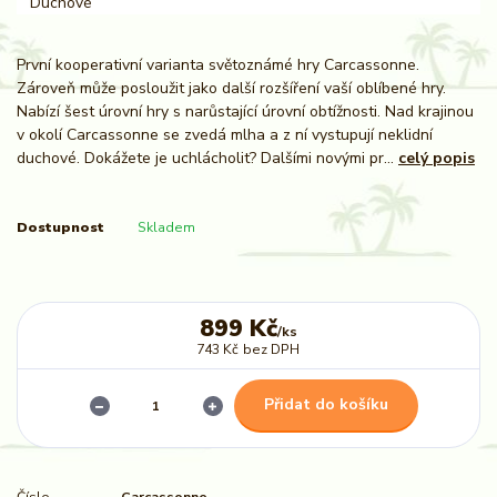
První kooperativní varianta světoznámé hry Carcassonne.
Zároveň může posloužit jako další rozšíření vaší oblíbené hry.
Nabízí šest úrovní hry s narůstající úrovní obtížnosti. Nad krajinou
v okolí Carcassonne se zvedá mlha a z ní vystupují neklidní
duchové. Dokážete je uchlácholit? Dalšími novými pr...
celý popis
Dostupnost
Skladem
899 Kč
/
ks
743 Kč
bez DPH
Přidat do košíku