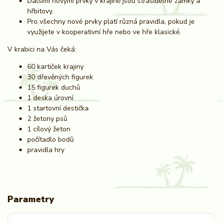
Dalšími novými prvky v krajině jsou strašidelné zámky a
hřbitovy.
Pro všechny nové prvky platí různá pravidla, pokud je
využijete v kooperativní hře nebo ve hře klasické.
V krabici na Vás čeká:
60 kartiček krajiny
30 dřevěných figurek
15 figurek duchů
1 deska úrovní
1 startovní destička
2 žetony psů
1 cílový žeton
počítadlo bodů
pravidla hry
Parametry