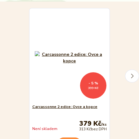
- 5 %
399 Kč
Carcassonne 2 edice: Ovce a kopce
Mindok Děti 
379 Kč
/
ks
Není skladem
Není skladem
313 Kč
bez DPH