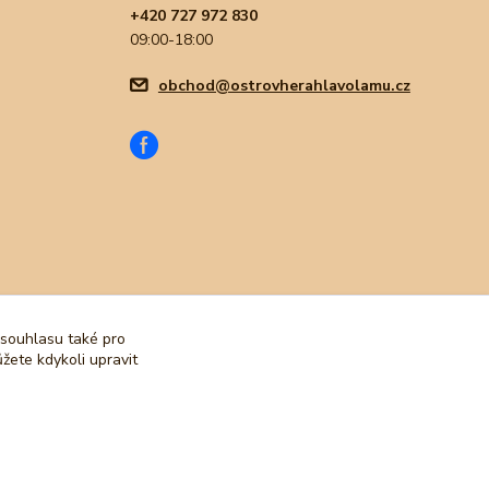
+420 727 972 830
09:00-18:00
obchod@ostrovherahlavolamu.cz
 souhlasu také pro
žete kdykoli upravit
Vytvořeno na
Eshop-rychle.cz