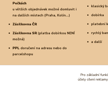
Pečkách
klasický 
u větších objednávek možné domluvit i
dobírka
na dalších místech (Praha, Kolín...)
platební 
Zásilkovna ČR
rychlý ba
Zásilkovna SR
(platba dobírkou NENÍ
možná)
a další
PPL
doručení na adresu nebo do
parcelshopu
Pro základní funk
účely cílení reklam