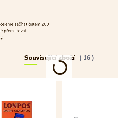
ručejeme začínat číslem 209
né přemisťovat.
y.
Související zboží
16