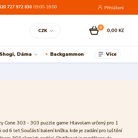
420 727 972 830
09:00-18:00
Přihlášení
0
0,00 Kč
CZK
Více
 Shogi, Dáma
Backgammon
 Cone 303 - 303 puzzle game Hlavolam určený pro 1
i od 6 let.Součástí balení knížka, kde je zadání pro luštění