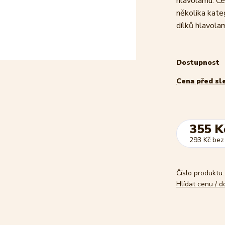
hlavolamu. Ce
několika kate
dílků hlavolam
Dostupnost
Cena před sl
355 K
293 Kč
bez
Číslo produktu:
Hlídat cenu / 