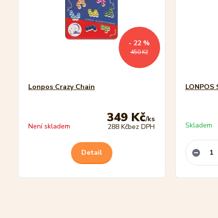
- 22 %
450 Kč
Lonpos Crazy Chain
LONPOS 
349 Kč
/
ks
Skladem
Není skladem
288 Kč
bez DPH
Detail