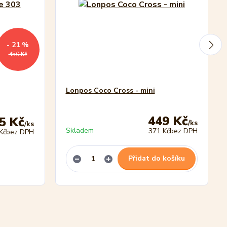
- 21 %
450 Kč
Lonpos Coco Cross - mini
449 Kč
5 Kč
/
ks
/
ks
Skladem
371 Kč
bez DPH
Kč
bez DPH
Přidat do košíku