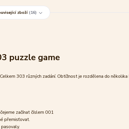
uvisející zboží
16
03 puzzle game
. Celkem 303 různých zadání. Obtížnost je rozdělena do několika 
ručejeme začínat číslem 001
né přemisťovat.
ě pasovaly.