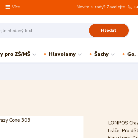
Nevíte si rady? Zavolejte.
+
Více
Hledat
ry pro ZŠ/MŠ
Hlavolamy
Šachy
Go,
LONPOS Crazy
hráče. Pro dět