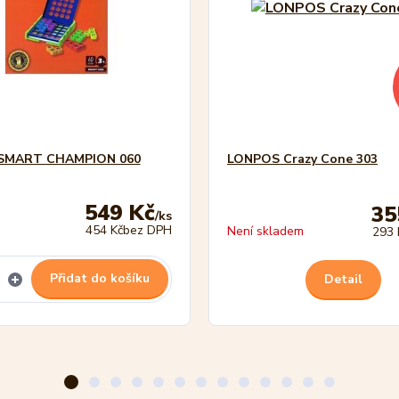
SMART CHAMPION 060
LONPOS Crazy Cone 303
549 Kč
35
/
ks
454 Kč
bez DPH
Není skladem
293 
Přidat do košíku
Detail