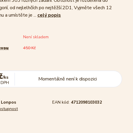
lkem 303 různých zadání. Obtížnost je rozdělena do
gorií, od nejlelhčích po nejtěžší.2D1, Vyjměte všech 12
u a umístěte je ...
celý popis
Není skladem
evou
450 Kč
č
/
ks
Momentálně není k dispozici
 DPH
Lonpos
EAN kód:
4712098103032
dostupnost