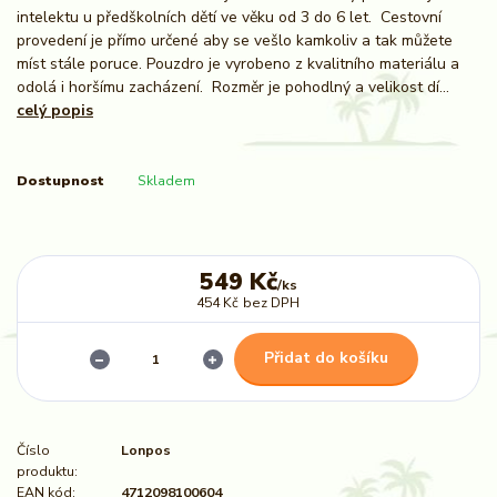
intelektu u předškolních dětí ve věku od 3 do 6 let. Cestovní
provedení je přímo určené aby se vešlo kamkoliv a tak můžete
míst stále poruce. Pouzdro je vyrobeno z kvalitního materiálu a
odolá i horšímu zacházení. Rozměr je pohodlný a velikost dí...
celý popis
Dostupnost
Skladem
549 Kč
/
ks
454 Kč
bez DPH
Přidat do košíku
Číslo
Lonpos
produktu:
EAN kód:
4712098100604