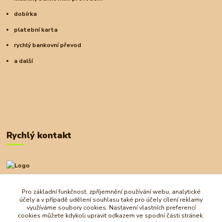
dobírka
platební karta
rychlý bankovní převod
a další
Rychlý kontakt
+420 727 972 830
09:00-18:00
Pro základní funkčnost, zpříjemnění používání webu, analytické
účely a v případě udělení souhlasu také pro účely cílení reklamy
obchod@ostrovherahlavolamu.cz
využíváme soubory cookies. Nastavení vlastních preferencí
cookies můžete kdykoli upravit odkazem ve spodní části stránek.