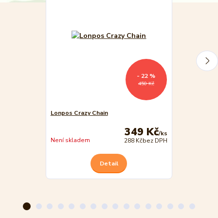
- 22 %
450 Kč
Lonpos Crazy Chain
LONPOS SMA
349 Kč
/
ks
Skladem
Není skladem
288 Kč
bez DPH
Detail