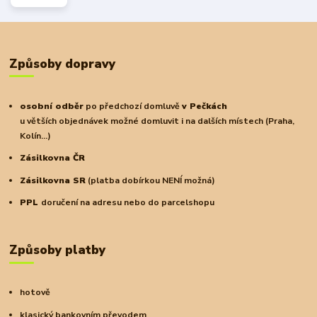
Způsoby dopravy
osobní odběr
po předchozí domluvě
v Pečkách
u větších objednávek možné domluvit i na dalších místech (Praha,
Kolín...)
Zásilkovna ČR
Zásilkovna SR
(platba dobírkou NENÍ možná)
PPL
doručení na adresu nebo do parcelshopu
Způsoby platby
hotově
klasický bankovním převodem