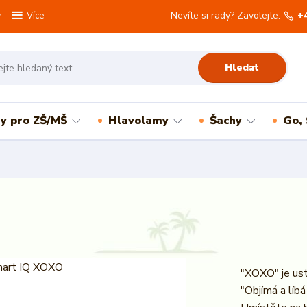
Nevíte si rady? Zavolejte.
+
Více
Hledat
ry pro ZŠ/MŠ
Hlavolamy
Šachy
Go,
"XOXO" je ust
"Objímá a líbá