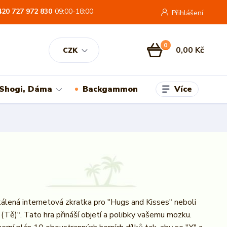
420 727 972 830
09:00-18:00
Přihlášení
0
0,00 Kč
CZK
Více
 Shogi, Dáma
Backgammon
álená internetová zkratka pro "Hugs and Kisses" neboli
 (Tě)". Tato hra přináší objetí a polibky vašemu mozku.