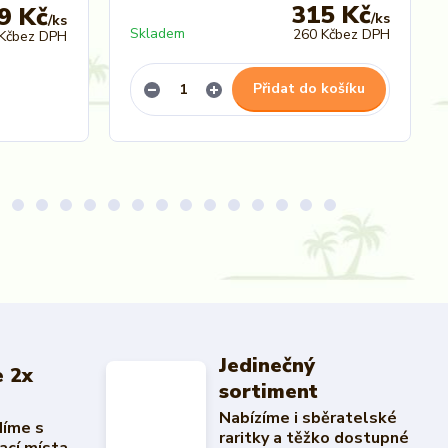
315 Kč
9 Kč
/
ks
/
ks
Skladem
260 Kč
bez DPH
Kč
bez DPH
Přidat do košíku
Jedinečný
 2x
sortiment
Nabízíme i sběratelské
díme s
raritky a těžko dostupné