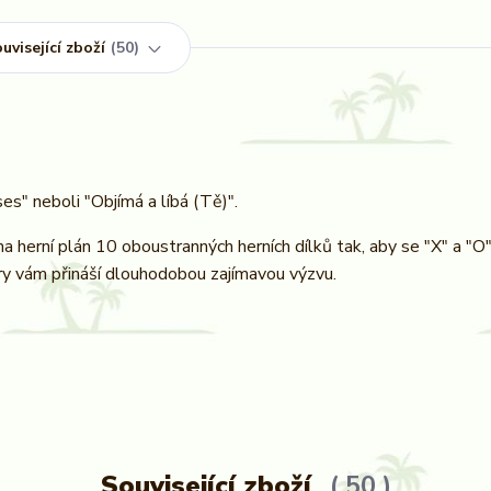
uvisející zboží
50
s" neboli "Objímá a líbá (Tě)".
a herní plán 10 oboustranných herních dílků tak, aby se "X" a "O
ry vám přináší dlouhodobou zajímavou výzvu.
Související zboží
50