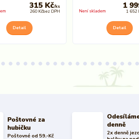
315 Kč
1 99
/
ks
dem
Není skladem
260 Kč
bez DPH
1 652 
Detail
Detail
Odesíláme
Poštovné za
denně
hubičku
2x denně jez
Poštovné od 59.-Kč