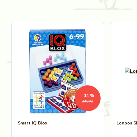
- 14 %
349 Kč
Smart IQ Blox
Lonpos S