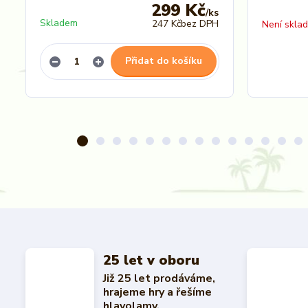
299 Kč
/
ks
Skladem
247 Kč
bez DPH
Není skla
Přidat do košíku
25 let v oboru
Již 25 let prodáváme,
hrajeme hry a řešíme
hlavolamy.