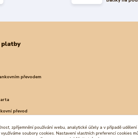
balíky na pod
 platby
bankovním převodem
karta
nkovní převod
čnost, zpříjemnění používání webu, analytické účely a v případě udělení
y využíváme soubory cookies. Nastavení vlastních preferencí cookies mů