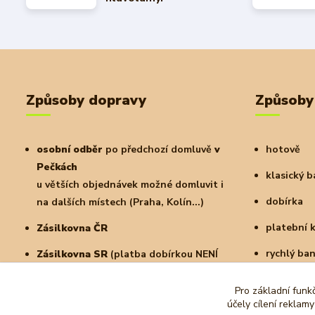
Způsoby dopravy
Způsoby
osobní odběr
po předchozí domluvě
v
hotově
Pečkách
klasický 
u větších objednávek možné domluvit i
dobírka
na dalších místech (Praha, Kolín...)
platební 
Zásilkovna ČR
rychlý ba
Zásilkovna SR
(platba dobírkou NENÍ
možná)
a další
Pro základní funk
PPL
doručení na adresu nebo do
účely cílení reklam