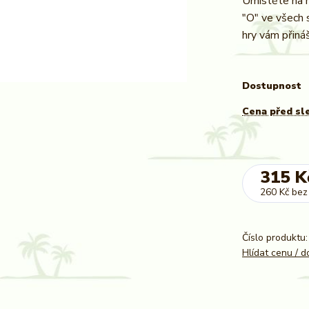
Umístěte na h
"O" ve všech 
hry vám přináš
Dostupnost
Cena před sl
315 K
260 Kč
bez
Číslo produktu:
Hlídat cenu / 