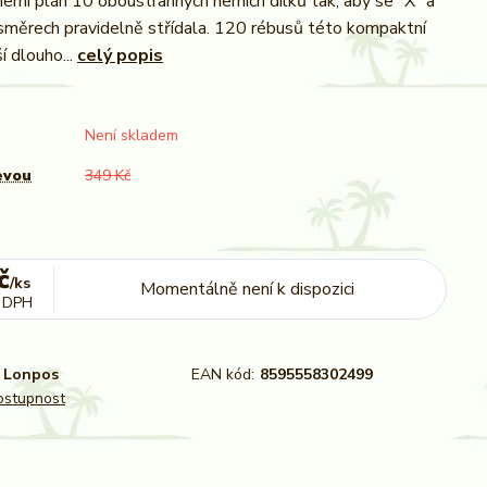
erní plán 10 oboustranných herních dílků tak, aby se "X" a
směrech pravidelně střídala. 120 rébusů této kompaktní
í dlouho...
celý popis
Není skladem
evou
349 Kč
č
/
ks
Momentálně není k dispozici
 DPH
Lonpos
EAN kód:
8595558302499
dostupnost