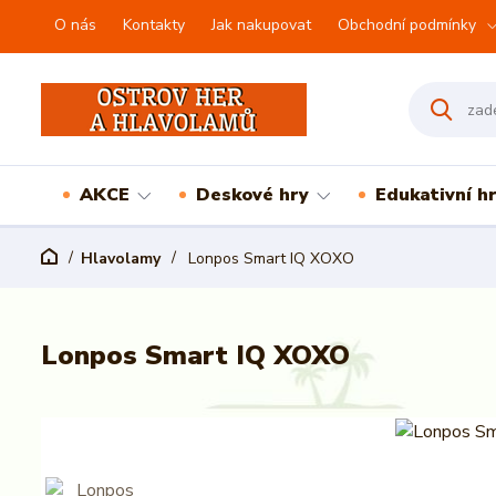
O nás
Kontakty
Jak nakupovat
Obchodní podmínky
AKCE
Deskové hry
Edukativní h
Hlavolamy
Lonpos Smart IQ XOXO
Lonpos Smart IQ XOXO